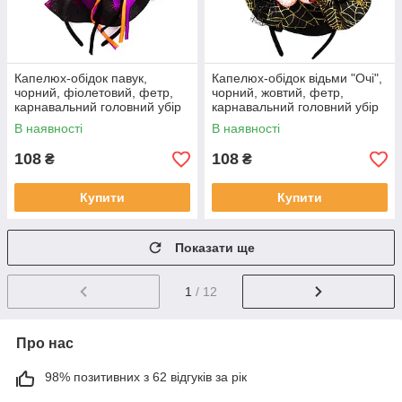
Капелюх-обідок павук,
Капелюх-обідок відьми "Очі",
чорний, фіолетовий, фетр,
чорний, жовтий, фетр,
карнавальний головний убір
карнавальний головний убір
для вечірок (513283-2)
для вечірок (513283-3)
В наявності
В наявності
108
108
₴
₴
Купити
Купити
Показати ще
1
/ 12
Про нас
98% позитивних з 62 відгуків за рік