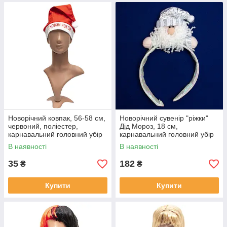
Новорічний ковпак, 56-58 см,
Новорічний сувенір "ріжки"
червоний, поліестер,
Дід Мороз, 18 см,
карнавальний головний убір
карнавальний головний убір
для вечірок (471386)
для вечірок (180622-1)
В наявності
В наявності
35
182
₴
₴
Купити
Купити