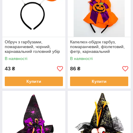
Обруч з гарбузами,
Капелюх-обідок гарбуз,
помаранчевий, чорний,
помаранчевий, фіолетовий,
карнавальний головний убір
фетр, карнавальний
для вечірок (513290-1)
головний убір для вечірок
В наявності
В наявності
(513276-2)
43
86
₴
₴
Купити
Купити