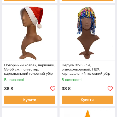
Новорічний ковпак, червоний,
Перука 32-35 см,
55-56 см, поліестер,
різнокольоровий, ПВХ,
карнавальний головний убір
карнавальний головний убір
для вечірок (461165)
для вечірок (462230-2)
В наявності
В наявності
38
38
₴
₴
Купити
Купити