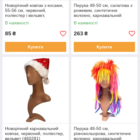
Новорічний ковпак з косами,
Перука 48-50 см, салатова з
55-56 см, червоний,
рожевим, синтетичне
поліестер і вельвет,
волокно, карнавальний
карнавальний головний убір
головний убір для вечірок
В наявності
В наявності
для вечірок (460373)
(461929)
85
263
₴
₴
Купити
Купити
Новорічний карнавальний
Перука 48-50 см,
ковпак, червоний, поліестер,
різнокольорова, синтетичне
вельвет (460281)
волокно, карнавальний