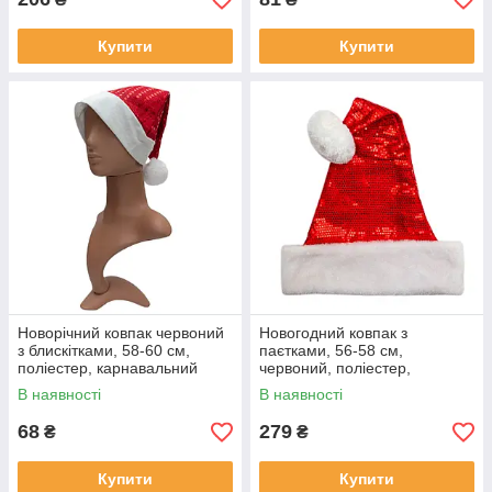
Купити
Купити
Новорічний ковпак червоний
Новогодний ковпак з
з блискітками, 58-60 см,
паєтками, 56-58 см,
поліестер, карнавальний
червоний, поліестер,
головний убір для вечірок
карнавальний головний убір
В наявності
В наявності
(461134)
для вечірок (462476)
68
279
₴
₴
Купити
Купити