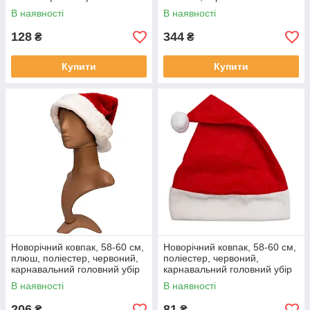
головний убір для вечірок
В наявності
В наявності
(461950)
128
344
₴
₴
Купити
Купити
Новорічний ковпак, 58-60 см,
Новорічний ковпак, 58-60 см,
плюш, поліестер, червоний,
поліестер, червоний,
карнавальний головний убір
карнавальний головний убір
для вечірок (460298)
для вечірок (460328)
В наявності
В наявності
206
81
₴
₴