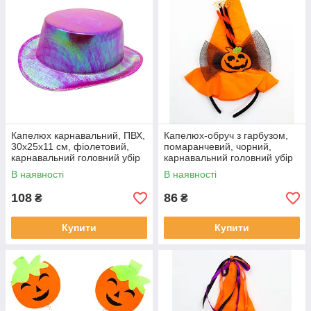
Капелюх карнавальний, ПВХ,
Капелюх-обруч з гарбузом,
30х25х11 см, фіолетовий,
помаранчевий, чорний,
карнавальний головний убір
карнавальний головний убір
для вечірок (462452)
для вечірок (513276-1)
В наявності
В наявності
108
86
₴
₴
Купити
Купити