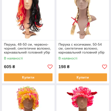
Перука, 48-50 см, червоно-
Перука с косичками, 50-54
чорний, синтетичне волокно,
см, синтетичне волокно,
карнавальний головний убір
карнавальний головний убір
для вечірок (461851)
для вечірок (460748)
В наявності
В наявності
605
198
₴
₴
Купити
Купити