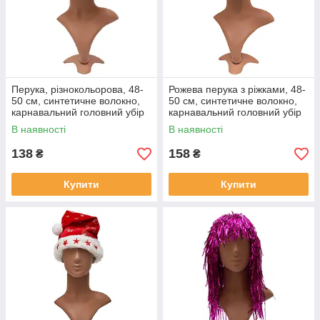
Перука, різнокольорова, 48-
Рожева перука з ріжками, 48-
50 см, синтетичне волокно,
50 см, синтетичне волокно,
карнавальний головний убір
карнавальний головний убір
для вечірок (461028)
для вечірок (460731)
В наявності
В наявності
138
158
₴
₴
Купити
Купити