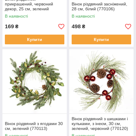
прикрашений, червоний
Вінок різдвяний засніжений,
декор, 25 см, зелений
28 см, білий (770106)
(471010)
В наявності
В наявності
169
498
₴
₴
Купити
Купити
Вінок різдвяний з шишками і
Вінок різдвяний з ягодами 30
кульками, з інеєм, 30 см,
см, зелений (770113)
зелений, червоний (770120)
В наявності
В наявності