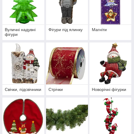
Вуличні надувні
Фігури під ялинку
Магніти
фігури
Свічки, підсвічники
Стрічки
Новорічні фігурки