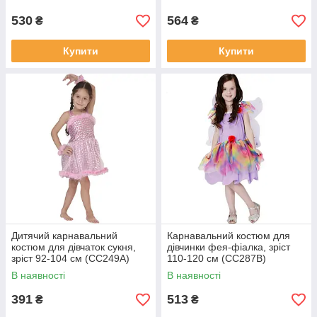
530
564
₴
₴
Купити
Купити
Дитячий карнавальний
Карнавальний костюм для
костюм для дівчаток сукня,
дівчинки фея-фіалка, зріст
зріст 92-104 см (CC249A)
110-120 см (CC287B)
В наявності
В наявності
391
513
₴
₴