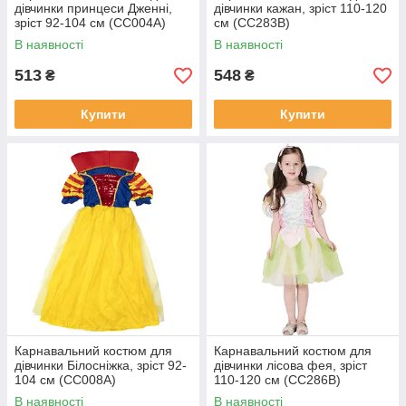
дівчинки принцеси Дженні,
дівчинки кажан, зріст 110-120
зріст 92-104 см (CC004A)
см (CC283B)
В наявності
В наявності
513
548
₴
₴
Купити
Купити
Карнавальний костюм для
Карнавальний костюм для
дівчинки Білосніжка, зріст 92-
дівчинки лісова фея, зріст
104 см (CC008A)
110-120 см (CC286B)
В наявності
В наявності