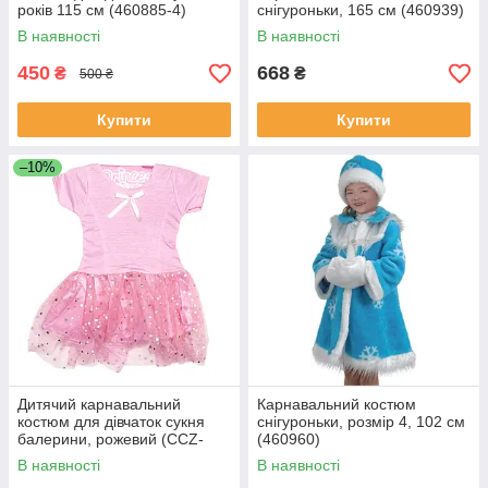
років 115 см (460885-4)
снігуроньки, 165 см (460939)
В наявності
В наявності
450
668
₴
₴
500 ₴
Купити
Купити
–10%
Дитячий карнавальний
Карнавальний костюм
костюм для дівчаток сукня
снігуроньки, розмір 4, 102 см
балерини, рожевий (CCZ-
(460960)
2855)
В наявності
В наявності