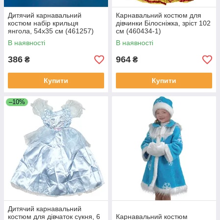
Дитячий карнавальний
Карнавальний костюм для
костюм набір крильця
дівчинки Білосніжка, зріст 102
янгола, 54х35 см (461257)
см (460434-1)
В наявності
В наявності
386
964
₴
₴
Купити
Купити
–10%
Дитячий карнавальний
костюм для дівчаток сукня, 6
Карнавальний костюм