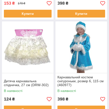
153
398
₴
₴
170 ₴
Купити
Купити
Карнавальний костюм
Дитяча карнавальна
снігуроньки, розмір 6, 115 см
спідничка, 27 см (DRW-302)
(460977)
В наявності
В наявності
124
398
₴
₴