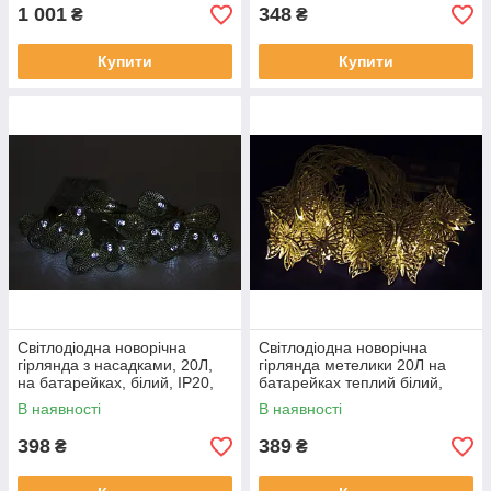
1 001
348
₴
₴
Купити
Купити
Світлодіодна новорічна
Світлодіодна новорічна
гірлянда з насадками, 20Л,
гірлянда метелики 20Л на
на батарейках, білий, IP20,
батарейках теплий білий,
LED (651856)
LED (652402)
В наявності
В наявності
398
389
₴
₴