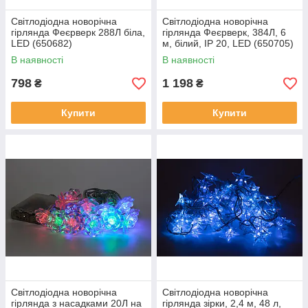
Світлодіодна новорічна
Світлодіодна новорічна
гірлянда Феєрверк 288Л біла,
гірлянда Феєрверк, 384Л, 6
LED (650682)
м, білий, IP 20, LED (650705)
В наявності
В наявності
798
1 198
₴
₴
Купити
Купити
Світлодіодна новорічна
Світлодіодна новорічна
гірлянда з насадками 20Л на
гірлянда зірки, 2,4 м, 48 л,