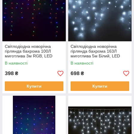
Світлодіодна новорічна
Світлодіодна новорічна
гірлянда бахрома 100Л
гірлянда бахрома 163Л
миготлива 3м RGB, LED
миготлива 5м Білий, LED
(950125)
(950132)
В наявності
В наявності
398
698
₴
₴
Купити
Купити