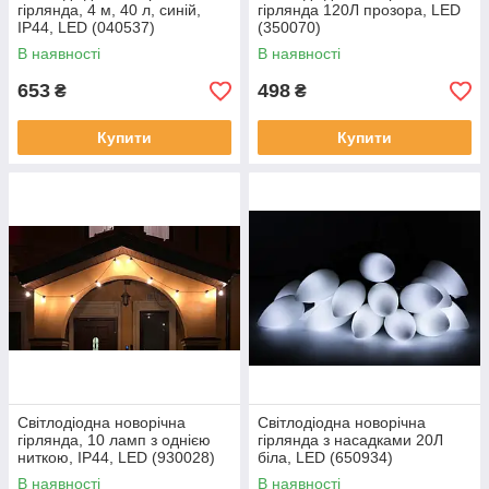
гірлянда, 4 м, 40 л, синій,
гірлянда 120Л прозора, LED
IP44, LED (040537)
(350070)
В наявності
В наявності
653
498
₴
₴
Купити
Купити
Світлодіодна новорічна
Світлодіодна новорічна
гірлянда, 10 ламп з однією
гірлянда з насадками 20Л
ниткою, IP44, LED (930028)
біла, LED (650934)
В наявності
В наявності