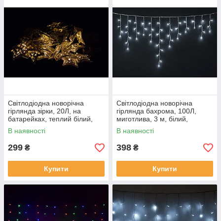
Світлодіодна новорічна
Світлодіодна новорічна
гірлянда зірки, 20Л, на
гірлянда бахрома, 100Л,
батарейках, теплий білий,
миготлива, 3 м, білий,
IP20, LED (652440)
IP44(950118)
В наявності
В наявності
299
398
₴
₴
Купити
Купити