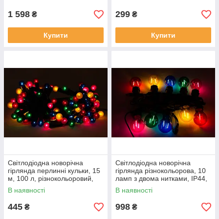
1 598
299
₴
₴
Купити
Купити
Світлодіодна новорічна
Світлодіодна новорічна
гірлянда перлинні кульки, 15
гірлянда різнокольорова, 10
м, 100 л, різнокольоровий,
ламп з двома нитками, IP44,
IP20, LED (050635)
LED (930035)
В наявності
В наявності
445
998
₴
₴