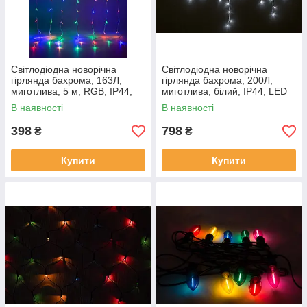
Світлодіодна новорічна
Світлодіодна новорічна
гірлянда бахрома, 163Л,
гірлянда бахрома, 200Л,
миготлива, 5 м, RGB, IP44,
миготлива, білий, IP44, LED
LED (950149)
(950156)
В наявності
В наявності
398
798
₴
₴
Купити
Купити