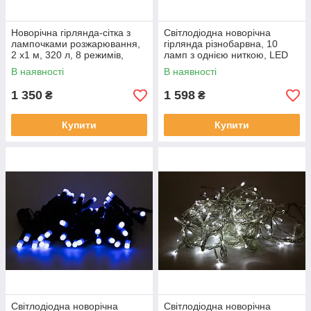
Новорічна гірлянда-сітка з
Світлодіодна новорічна
лампочками розжарювання,
гірлянда різнобарвна, 10
2 х1 м, 320 л, 8 режимів,
ламп з однією ниткою, LED
різнокольоровий, IP20
(930011)
В наявності
В наявності
(050321)
1 350
1 598
₴
₴
Купити
Купити
Світлодіодна новорічна
Світлодіодна новорічна