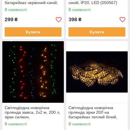
батарейках червоний-синій,
синій, IP20, LED (050567)
LED (651887)
В наявності
В наявності
299
398
₴
₴
Купити
Купити
Світлодіодна новорічна
Світлодіодна новорічна
гірлянда завіса, 2x2 м, 200 л,
гірлянда зірки 20Л на
зірки силікон,
батарейках теплий білий,
різнокольоровий, IP44, LED
LED (652396)
В наявності
В наявності
(040025)