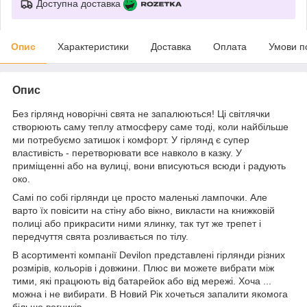
Доступна доставка
Опис
Характеристики
Доставка
Оплата
Умови п
Опис
Без гірлянд новорічні свята не запалюються! Ці світлячки
створюють саму теплу атмосферу саме тоді, коли найбільше
ми потребуємо затишок і комфорт. У гірлянд є супер
властивість - перетворювати все навколо в казку. У
приміщенні або на вулиці, вони вписуються всюди і радують
око.
Самі по собі гірлянди це просто маленькі лампочки. Але
варто їх повісити на стіну або вікно, викласти на книжковій
полиці або прикрасити ними ялинку, так тут же трепет і
передчуття свята розливається по тілу.
В асортименті компанії Devilon представлені гірлянди різних
розмірів, кольорів і довжини. Плюс ви можете вибрати між
тими, які працюють від батарейок або від мережі. Хоча ...
можна і не вибирати. В Новий Рік хочеться запалити якомога
більше вогників.