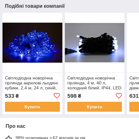
Подібні товари компанії
Світлодіодна новорічна
Світлодіодна новорічна
Світ
гірлянда акрилові льодяні
гірлянда, 4 м, 40 л,
гірл
кубики, 2,4 м, 24 л, синій,
холодний білий, IP44, LED
діам
IP44, LED (040254)
(040544)
різн
533
598
631
₴
₴
LED 
Купити
Купити
Про нас
98% позитивних з 62 відгуків за рік