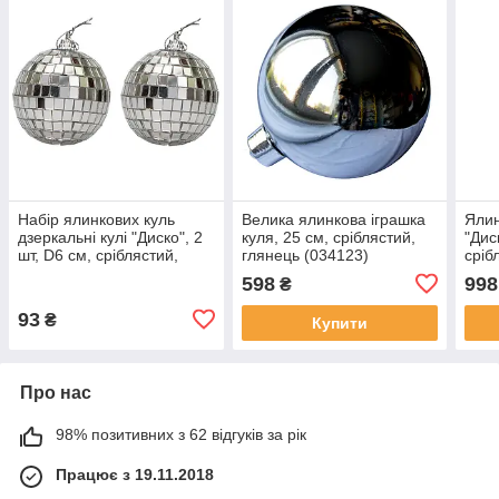
Набір ялинкових куль
Велика ялинкова іграшка
Ялин
дзеркальні кулі "Диско", 2
куля, 25 см, сріблястий,
"Дис
шт, D6 см, сріблястий,
глянець (034123)
сріб
пластик (031658)
глян
598
998
₴
93
₴
Купити
Про нас
98% позитивних з 62 відгуків за рік
Працює з 19.11.2018