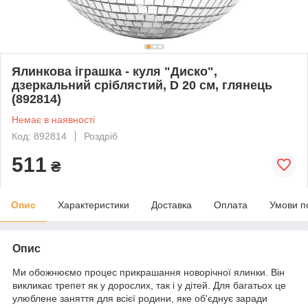
Ялинкова іграшка - куля "Диско",
дзеркальний сріблястий, D 20 см, глянець
(892814)
Немає в наявності
Код: 892814
Роздріб
511
₴
Опис
Характеристики
Доставка
Оплата
Умови п
Опис
Ми обожнюємо процес прикрашання новорічної ялинки. Він
викликає трепет як у дорослих, так і у дітей. Для багатьох це
улюблене заняття для всієї родини, яке об'єднує заради