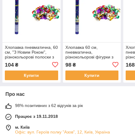
Хлопавка пневматична, 60
Хлопавка 60 см,
Хлоп
см, "З Новим Роком",
пневматична,
пнев
різнокольорові полоски з
різнокольорові фігурки з
різн
паперу (400331-2)
паперу та фольги
фоль
104
98
168
₴
₴
(400287)
(400
Купити
Купити
Про нас
98% позитивних з 62 відгуків за рік
Працює з 19.11.2018
м. Київ
Офіс: вул. Героїв полку "Азов", 12, Київ, Україна