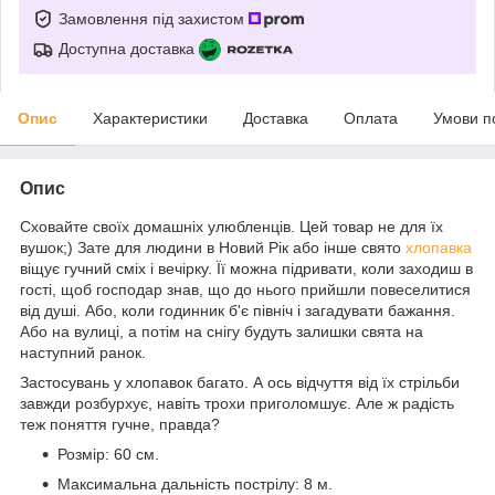
Замовлення під захистом
Доступна доставка
Опис
Характеристики
Доставка
Оплата
Умови п
Опис
Сховайте своїх домашніх улюбленців. Цей товар не для їх
вушок;) Зате для людини в Новий Рік або інше свято
хлопавка
віщує гучний сміх і вечірку. Її можна підривати, коли заходиш в
гості, щоб господар знав, що до нього прийшли повеселитися
від душі. Або, коли годинник б'є північ і загадувати бажання.
Або на вулиці, а потім на снігу будуть залишки свята на
наступний ранок.
Застосувань у хлопавок багато. А ось відчуття від їх стрільби
завжди розбурхує, навіть трохи приголомшує. Але ж радість
теж поняття гучне, правда?
Розмір: 60 см.
Максимальна дальність пострілу: 8 м.