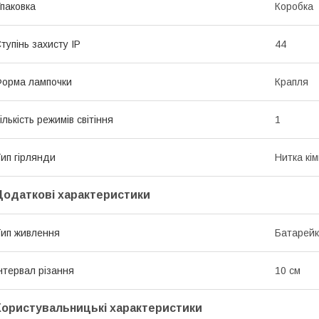
паковка
Коробка
тупінь захисту IP
44
орма лампочки
Крапля
ількість режимів світіння
1
ип гірлянди
Нитка кі
Додаткові характеристики
ип живлення
Батарей
нтервал різання
10 см
Користувальницькі характеристики