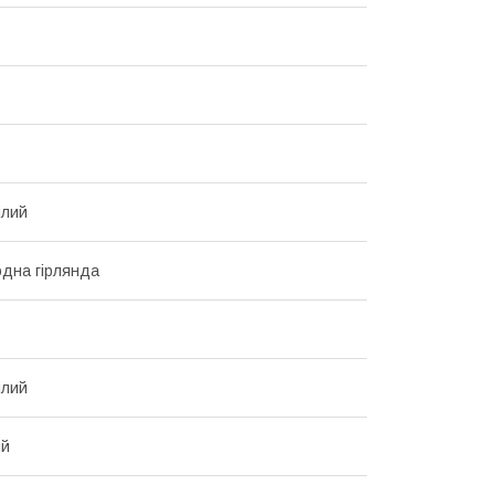
ілий
одна гірлянда
ілий
ий