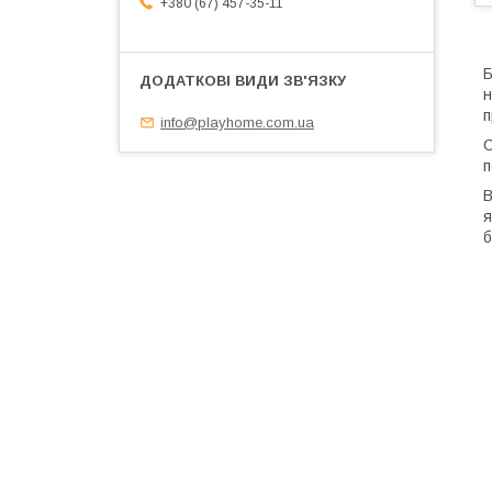
+380 (67) 457-35-11
Б
н
п
info@playhome.com.ua
С
п
В
я
б