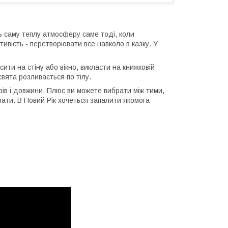
ь саму теплу атмосферу саме тоді, коли
ивість - перетворювати все навколо в казку. У
сити на стіну або вікно, викласти на книжковій
свята розливається по тілу.
орів і довжини. Плюс ви можете вибрати між тими,
ирати. В Новий Рік хочеться запалити якомога