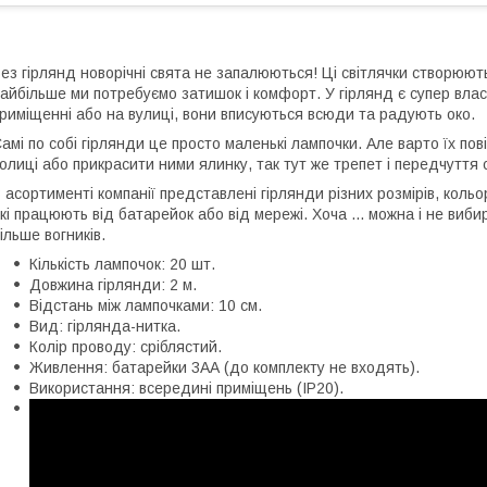
ез гірлянд новорічні свята не запалюються! Ці світлячки створюют
айбільше ми потребуємо затишок і комфорт. У гірлянд є супер власт
риміщенні або на вулиці, вони вписуються всюди та радують око.
амі по собі гірлянди це просто маленькі лампочки. Але варто їх пові
олиці або прикрасити ними ялинку, так тут же трепет і передчуття 
 асортименті компанії представлені гірлянди різних розмірів, коль
кі працюють від батарейок або від мережі. Хоча ... можна і не виб
ільше вогників.
Кількість лампочок: 20 шт.
Довжина гірлянди: 2 м.
Відстань між лампочками: 10 см.
Вид: гірлянда-нитка.
Колір проводу: сріблястий.
Живлення: батарейки 3АА (до комплекту не входять).
Використання: всередині приміщень (IP20).