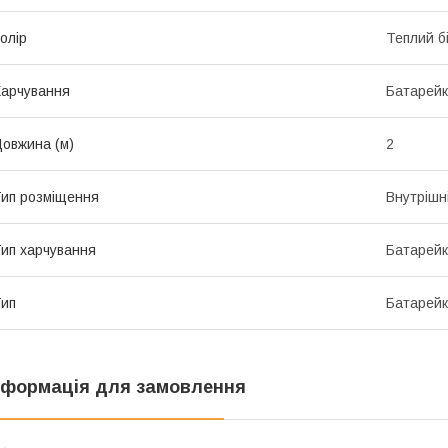
олір
Теплий б
арчування
Батарей
овжина (м)
2
ип розміщення
Внутрішн
ип харчування
Батарей
ип
Батарей
нформація для замовлення