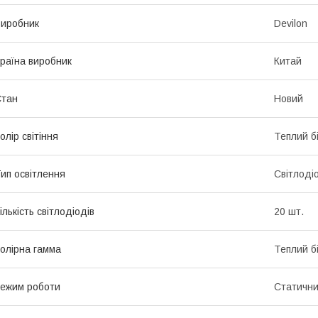
иробник
Devilon
раїна виробник
Китай
Стан
Новий
олір світіння
Теплий б
ип освітлення
Світлоді
ількість світлодіодів
20 шт.
олірна гамма
Теплий б
ежим роботи
Статичн