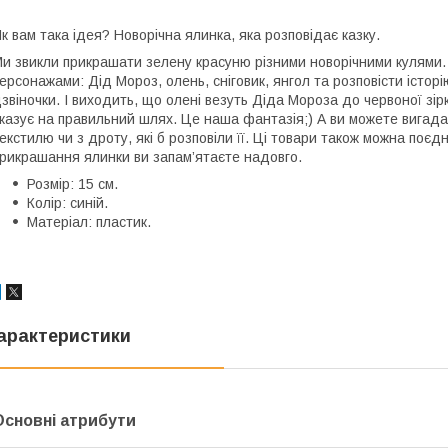
к вам така ідея? Новорічна ялинка, яка розповідає казку.
и звикли прикрашати зелену красуню різними новорічними кулями. 
ерсонажами: Дід Мороз, олень, сніговик, янгол та розповісти істор
звіночки. І виходить, що олені везуть Діда Мороза до червоної зірк
казує на правильний шлях. Це наша фантазія;) А ви можете вигадат
екстилю чи з дроту, які б розповіли її. Ці товари також можна поє
рикрашання ялинки ви запам’ятаєте надовго.
Розмір: 15 см.
Колір: синій.
Матеріал: пластик.
арактеристики
Основні атрибути