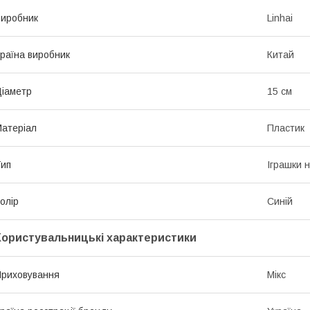
иробник
Linhai
раїна виробник
Китай
іаметр
15 см
атеріал
Пластик
ип
Іграшки 
олір
Синій
Користувальницькі характеристики
риховування
Мікс