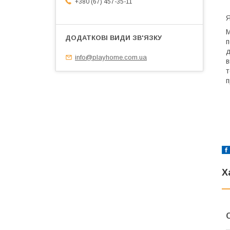
+380 (67) 457-35-11
Я
М
п
д
info@playhome.com.ua
в
т
п
Х