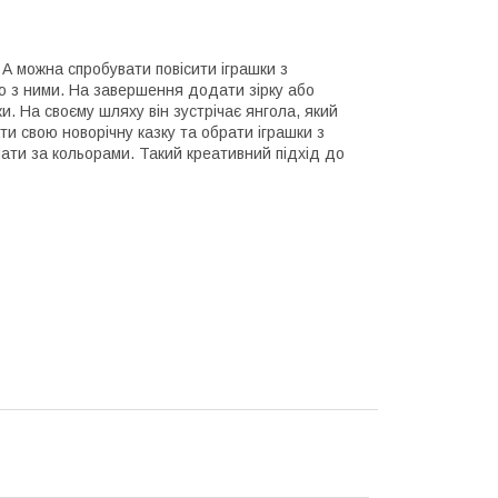
А можна спробувати повісити іграшки з
ію з ними. На завершення додати зірку або
и. На своєму шляху він зустрічає янгола, який
и свою новорічну казку та обрати іграшки з
днати за кольорами. Такий креативний підхід до