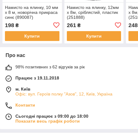
Намисто на ялинку, 10 мм
Намисто на ялинку, 12мм
Нами
х 8 м, новорічна прикраса
х 8м, сріблястий, пластик
х 8м
синє (890087)
(251888)
(251
198
261
248
₴
₴
Купити
Купити
Про нас
98% позитивних з 62 відгуків за рік
Працює з 19.11.2018
м. Київ
Офіс: вул. Героїв полку "Азов", 12, Київ, Україна
Контакти
Сьогодні працює з 09:00 до 18:00
Показати весь графік роботи