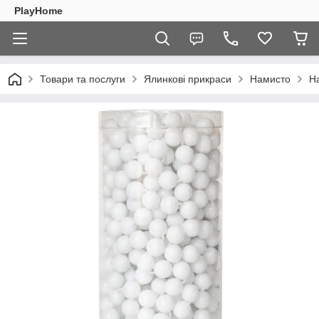
PlayHome
Товари та послуги
Ялинкові прикраси
Намисто
На