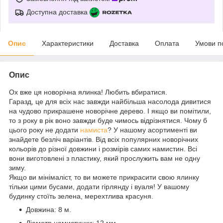
Доступна доставка
Опис
Характеристики
Доставка
Оплата
Умови п
Опис
Ох вже ця новорічна ялинка! Любить вбиратися.
Гаразд, це для всіх нас завжди найбільша насолода дивитися
на чудово прикрашене новорічне дерево. І якщо ви помітили,
то з року в рік воно завжди буде чимось відрізнятися. Чому б
цього року не додати
намиста
? У нашому асортименті ви
знайдете безліч варіантів. Від всіх популярних новорічних
кольорів до різної довжини і розмірів самих намистин. Всі
вони виготовлені з пластику, який прослужить вам не одну
зиму.
Якщо ви мінімаліст, то ви можете прикрасити свою ялинку
тільки цими бусами, додати гірлянду і вуаля! У вашому
будинку стоїть зелена, мерехтлива красуня.
Довжина: 8 м.
Діаметр намистинки: 12 мм.