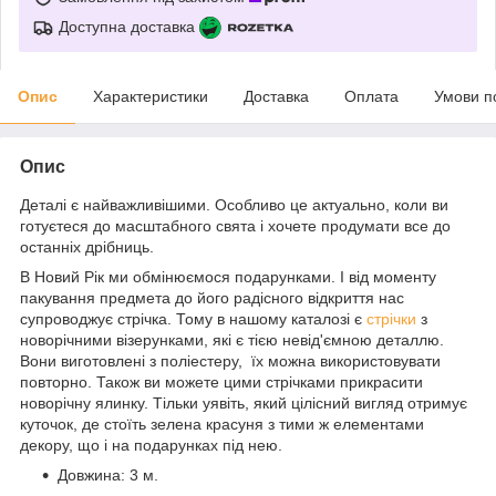
Доступна доставка
Опис
Характеристики
Доставка
Оплата
Умови п
Опис
Деталі є найважливішими. Особливо це актуально, коли ви
готуєтеся до масштабного свята і хочете продумати все до
останніх дрібниць.
В Новий Рік ми обмінюємося подарунками. І від моменту
пакування предмета до його радісного відкриття нас
супроводжує стрічка. Тому в нашому каталозі є
стрічки
з
новорічними візерунками, які є тією невід'ємною деталлю.
Вони виготовлені з поліестеру, їх можна використовувати
повторно. Також ви можете цими стрічками прикрасити
новорічну ялинку. Тільки уявіть, який цілісний вигляд отримує
куточок, де стоїть зелена красуня з тими ж елементами
декору, що і на подарунках під нею.
Довжина: 3 м.