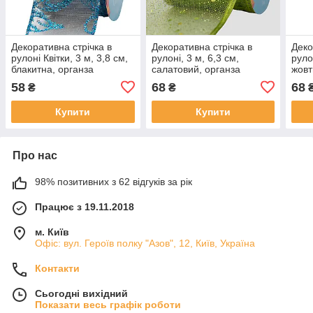
Декоративна стрічка в
Декоративна стрічка в
Деко
рулоні Квітки, 3 м, 3,8 см,
рулоні, 3 м, 6,3 см,
руло
блакитна, органза
салатовий, органза
жовт
(082727)
(082444)
58
68
68
₴
₴
Купити
Купити
Про нас
98% позитивних з 62 відгуків за рік
Працює з 19.11.2018
м. Київ
Офіс: вул. Героїв полку "Азов", 12, Київ, Україна
Контакти
Сьогодні вихідний
Показати весь графік роботи