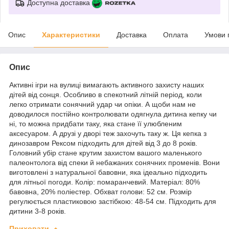
Доступна доставка
Опис
Характеристики
Доставка
Оплата
Умови 
Опис
Активні ігри на вулиці вимагають активного захисту наших
дітей від сонця. Особливо в спекотний літній період, коли
легко отримати сонячний удар чи опіки. А щоби нам не
доводилося постійно контролювати одягнула дитина кепку чи
ні, то можна придбати таку, яка стане її улюбленим
аксесуаром. А друзі у дворі теж захочуть таку ж. Ця кепка з
динозавром Рексом підходить для дітей від 3 до 8 років.
Головний убір стане крутим захистом вашого маленького
палеонтолога від спеки й небажаних сонячних променів. Вони
виготовлені з натуральної бавовни, яка ідеально підходить
для літньої погоди. Колір: помаранчевий. Матеріал: 80%
бавовна, 20% поліестер. Обхват голови: 52 см. Розмір
регулюється пластиковою застібкою: 48-54 см. Підходить для
дитини 3-8 років.
Приховати