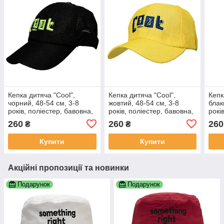
Кепка дитяча "Cool",
Кепка дитяча "Cool",
Кепк
чорний, 48-54 см, 3-8
жовтий, 48-54 см, 3-8
блак
років, поліестер, бавовна,
років, поліестер, бавовна,
рокі
арт. 518806
арт. 518813
арт.
260
260
260
₴
₴
Купити
Купити
Акційні пропозиції та новинки
Подарунок
Подарунок