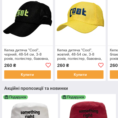
Кепка дитяча "Cool",
Кепка дитяча "Cool",
Кепк
чорний, 48-54 см, 3-8
жовтий, 48-54 см, 3-8
блак
років, поліестер, бавовна,
років, поліестер, бавовна,
рокі
арт. 518806
арт. 518813
арт.
260
260
260
₴
₴
Купити
Купити
Акційні пропозиції та новинки
Подарунок
Подарунок