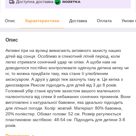
Доступна доставка
Опис
Характеристики
Доставка
Оплата
Умови 
Опис
Активні ігри на вулиці вимагають активного захисту наших
дітей від сонця. Особливо в спекотний літній період, коли
легко отримати сонячний удар чи опіки. А щоби нам не
доводилося постійно контролювати одягнула дитина кепку чи
ні, то можна придбати таку, яка стане її улюбленим
аксесуаром. А друзі у дворі теж захочуть таку ж. Ця кепка з
динозавром Рексом підходить для дітей від 3 до 8 років.
Головний убір стане крутим захистом вашого маленького
палеонтолога від спеки й небажаних сонячних променів. Вони
виготовлені з натуральної бавовни, яка ідеально підходить
для літньої погоди. Колір: жовтий. Матеріал: 80% бавовна,
20% поліестер. Обхват голови: 52 см. Розмір регулюється
пластиковою застібкою: 48-54 см. Підходить для дитини 3-8
років.
Приховати