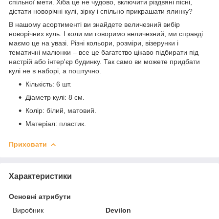
спільної мети. Хіба це не чудово, включити різдвяні пісні,
дістати новорічні кулі, зірку і спільно прикрашати ялинку?
В нашому асортименті ви знайдете величезний вибір
новорічних куль. І коли ми говоримо величезний, ми справді
маємо це на увазі. Різні кольори, розміри, візерунки і
тематичні малюнки – все це багатство цікаво підбирати під
настрій або інтер'єр будинку. Так само ви можете придбати
кулі не в наборі, а поштучно.
Кількість: 6 шт.
Діаметр кулі: 8 см.
Колір: білий, матовий.
Матеріал: пластик.
Приховати
Характеристики
Основні атрибути
Виробник
Devilon