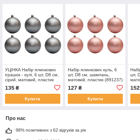
УЦІНКА Набір ялинкових
Набір ялинкових куль, 6
Набі
іграшок - кулі, 6 шт, D8 см,
шт, D8 см, шампань,
шт, 
сірий, матовий, пластик
матовий, пластик (891237)
мато
(251291)
135
127
152
₴
₴
Купити
Купити
Про нас
98% позитивних з 62 відгуків за рік