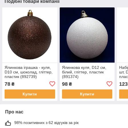
Подібні товари компанії
Ялинкова іграшка - куля,
Ялинкова куля, D12 см,
Набі
D10 см, шоколад, гліттер,
білий, гліттер, пластик
шт, 
пластик (892739)
(891374)
плас
78
98
123
₴
₴
Купити
Купити
Про нас
98% позитивних з 62 відгуків за рік