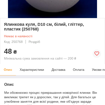
Ялинкова куля, D10 см, білий, гліттер,
пластик (250768)
Немає в наявності
Код: 250768
Роздріб
48
₴
Мінімальна сума замовлення на сайті — 200 ₴
Опис
Характеристики
Доставка
Оплата
Умови п
Опис
Ми обожнюємо процес прикрашання новорічної ялинки. Він
викликає трепет як у дорослих, так у дітей. Для багатьох це
улюблене заняття для всієї родини, яке об'єднує заради