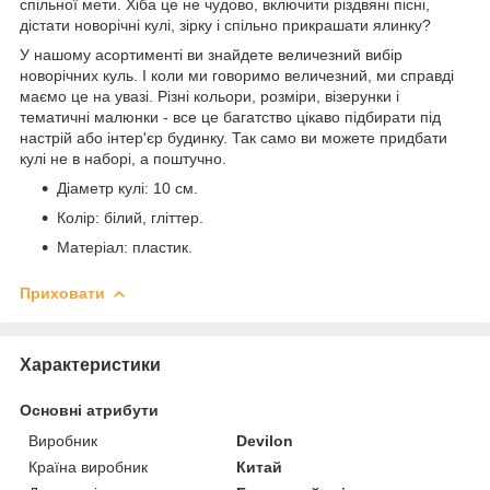
спільної мети. Хіба це не чудово, включити різдвяні пісні,
дістати новорічні кулі, зірку і спільно прикрашати ялинку?
У нашому асортименті ви знайдете величезний вибір
новорічних куль. І коли ми говоримо величезний, ми справді
маємо це на увазі. Різні кольори, розміри, візерунки і
тематичні малюнки - все це багатство цікаво підбирати під
настрій або інтер'єр будинку. Так само ви можете придбати
кулі не в наборі, а поштучно.
Діаметр кулі: 10 см.
Колір: білий, гліттер.
Матеріал: пластик.
Приховати
Характеристики
Основні атрибути
Виробник
Devilon
Країна виробник
Китай