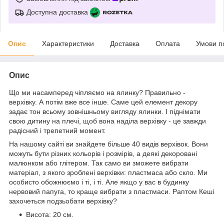
Доступна доставка
Опис
Характеристики
Доставка
Оплата
Умови п
Опис
Що ми насамперед чіпляємо на ялинку? Правильно -
верхівку. А потім вже все інше. Саме цей елемент декору
задає тон всьому зовнішньому вигляду ялинки. І піднімати
свою дитину на плечі, щоб вона наділа верхівку - це завжди
радісний і трепетний момент.
На нашому сайті ви знайдете більше 40 видів верхівок. Вони
можуть бути різних кольорів і розмірів, а деякі декоровані
малюнком або глітером. Так само ви зможете вибрати
матеріал, з якого зроблені верхівки: пластмаса або скло. Ми
особисто обожнюємо і ті, і ті. Але якщо у вас в будинку
нервовий папуга, то краще вибрати з пластмаси. Раптом Кеші
захочеться подзьобати верхівку?
Висота: 20 см.