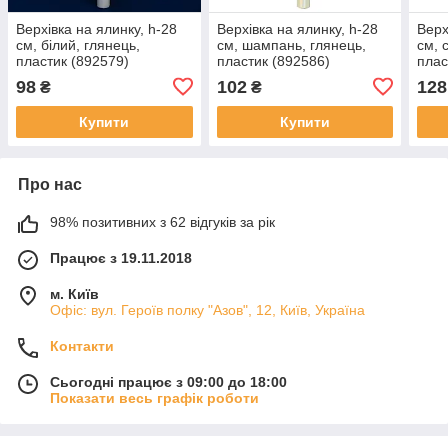
Верхівка на ялинку, h-28
Верхівка на ялинку, h-28
Верх
см, білий, глянець,
см, шампань, глянець,
см, 
пластик (892579)
пластик (892586)
плас
98
102
128
₴
₴
Купити
Купити
Про нас
98% позитивних з 62 відгуків за рік
Працює з 19.11.2018
м. Київ
Офіс: вул. Героїв полку "Азов", 12, Київ, Україна
Контакти
Сьогодні працює з 09:00 до 18:00
Показати весь графік роботи