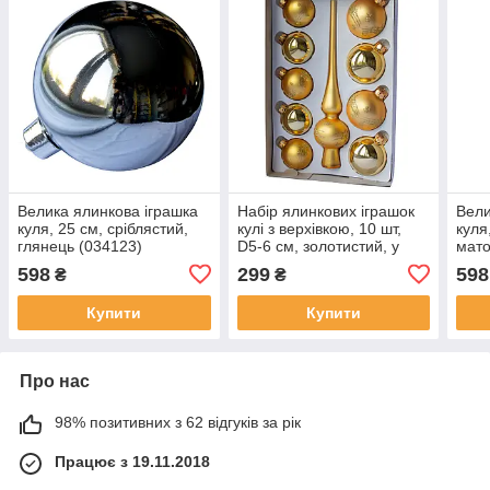
Велика ялинкова іграшка
Набір ялинкових іграшок
Вели
куля, 25 см, сріблястий,
кулі з верхівкою, 10 шт,
куля
глянець (034123)
D5-6 см, золотистий, у
мато
маленькі зірки, пластик
598
299
598
₴
₴
(390267-17)
Купити
Купити
Про нас
98% позитивних з 62 відгуків за рік
Працює з 19.11.2018