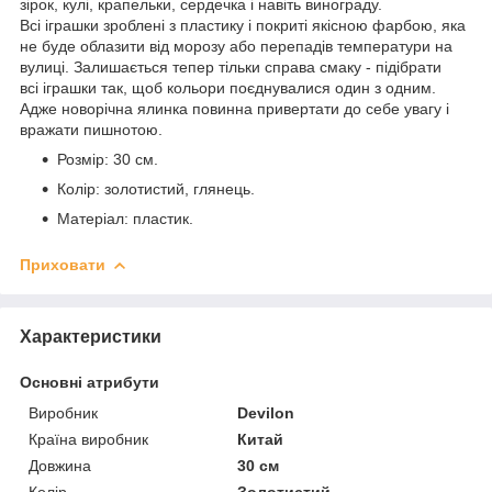
зірок, кулі, крапельки, сердечка і навіть винограду.
Всі іграшки зроблені з пластику і покриті якісною фарбою, яка
не буде облазити від морозу або перепадів температури на
вулиці. Залишається тепер тільки справа смаку - підібрати
всі іграшки так, щоб кольори поєднувалися один з одним.
Адже новорічна ялинка повинна привертати до себе увагу і
вражати пишнотою.
Розмір: 30 см.
Колір: золотистий, глянець.
Матеріал: пластик.
Приховати
Характеристики
Основні атрибути
Виробник
Devilon
Країна виробник
Китай
Довжина
30 см
Колір
Золотистий