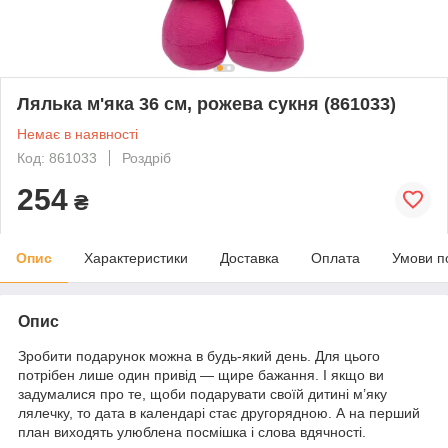
Лялька м'яка 36 см, рожева сукня (861033)
Немає в наявності
Код: 861033
Роздріб
254
₴
Опис
Характеристики
Доставка
Оплата
Умови п
Опис
Зробити подарунок можна в будь-який день. Для цього
потрібен лише один привід — щире бажання. І якщо ви
задумалися про те, щоби подарувати своїй дитині м’яку
лялечку, то дата в календарі стає другорядною. А на перший
план виходять улюблена посмішка і слова вдячності.