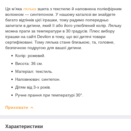
Ця м’яка
лялька
зшита з текстилю й наповнена поліефірним
волокном — синтепоном. У нашому каталозі ви знайдете
багато відтінків цієї іграшки, тому радимо попередньо
запитати в дитини, який її або його улюблений колір. Ляльку
можна прати за температури в 30 градусів. Плюс вибору
іграшки на сайті Devilon в тому, що всі дитячі товари
сертифіковані. Тому лялька стане близькою, та, головне,
безпечною подругою для вашої дитини.
Колір: рожевий.
Висота: 36 см.
Матеріал: текстиль.
Наповнювач: синтепон.
Дітям від 3-х років.
Ручне прання при температурі 30°.
Приховати
Характеристики