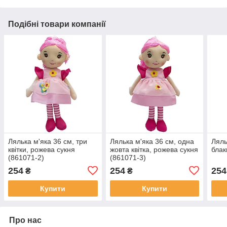
Подібні товари компанії
Лялька м'яка 36 см, три
Лялька м'яка 36 см, одна
Ляль
квітки, рожева сукня
жовта квітка, рожева сукня
блак
(861071-2)
(861071-3)
254
254
254
₴
₴
Купити
Купити
Про нас