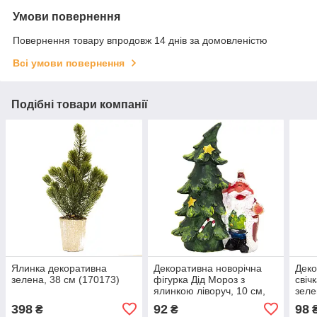
Умови повернення
Повернення товару впродовж 14 днів за домовленістю
Всі умови повернення
Подібні товари компанії
Ялинка декоративна
Декоративна новорічна
Деко
зелена, 38 см (170173)
фігурка Дід Мороз з
свіч
ялинкою ліворуч, 10 см,
зеле
зелений з білим, кераміка
398
92
98
₴
₴
(440528-1)