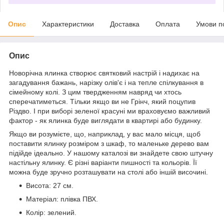
Опис
Характеристики
Доставка
Оплата
Умови п
Опис
Новорічна ялинка створює святковий настрій і надихає на
загадування бажань, нарізку олів'є і на тепле спілкування в
сімейному колі. З цим твердженням навряд чи хтось
сперечатиметься. Тільки якщо ви не Грінч, який поцупив
Різдво. І при виборі зеленої красуні ми враховуємо важливий
фактор - як ялинка буде виглядати в квартирі або будинку.
Якщо ви розумієте, що, наприклад, у вас мало місця, щоб
поставити ялинку розміром з шкаф, то маленьке дерево вам
підійде ідеально. У нашому каталозі ви знайдете свою штучну
настільну ялинку. Є різні варіанти пишності та кольорів. Її
можна буде зручно розташувати на столі або іншій височині.
Висота: 27 см.
Матеріал: плівка ПВХ.
Колір: зелений.