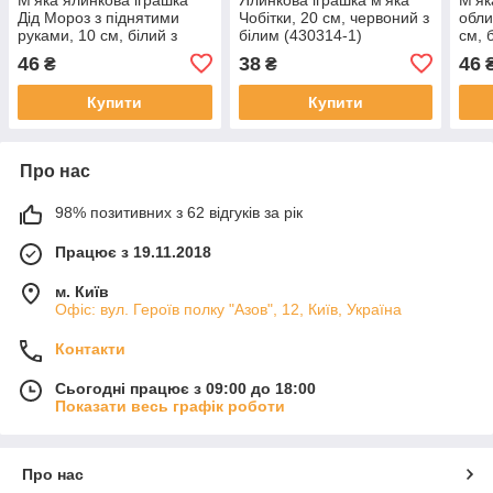
Дід Мороз з піднятими
Чобітки, 20 см, червоний з
обли
руками, 10 см, білий з
білим (430314-1)
см, 
червоним, текстиль,
текс
46
38
46
₴
₴
новорічна фігурка
фігу
(000166-7)
Купити
Купити
Про нас
98% позитивних з 62 відгуків за рік
Працює з 19.11.2018
м. Київ
Офіс: вул. Героїв полку "Азов", 12, Київ, Україна
Контакти
Сьогодні працює з 09:00 до 18:00
Показати весь графік роботи
Про нас