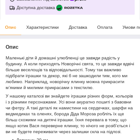
Доступна доставка
Опис
Характеристики
Доставка
Оплата
Умови п
Опис
Маленькі діти й домашні улюбленці це завжди радість у
будинку. А коли приходять Новорічні свята, то це завжди вдвічі
більше веселощів та відповідальності. Тому так важливо
підібрати іграшки та декор, які б не зашкодили тим, кого ми
любимо. Наприклад, новорічну ялинку можна прикрасити
м’якими й милими прикрасами з текстилю.
У нашому каталозі ви знайдете іграшки різних форм, кольорів
і з різними персонажами. Усі вони акуратно пошиті з бавовни
чи фетру. А такі деталі як намистини на сердечках, шарфи на
ведмедиках та оленях, борода Діда Мороза робліть їх ще
більш схожими на дитячі іграшки. Їхня перевага в тому, що
якщо котик Вася переверне ялинку, то нічого не розіб’ється і
ви не будете переживати через залишки скла на підлозі.
Довжина: 20 см.