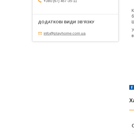
+380 (67) 457-35-11
К
б
Щ
У
info@playhome.com.ua
в
Х