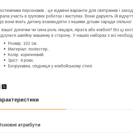
остюмчики персонажів - це відмінні варіанти для святранків і заход
рала участь в групових роботах і виступах. Вони дарують їй відчутт
е вони вчать дитину взаємодіяти з іншими дітьми заради спільної
 вашої донечки чи сина роль лицаря, пірата або ковбоя? Всі ці ко
ідсуньте швейну машинку в сторону. У наших наборах є всі необхід
Розмір: 102 см.
Матеріал: поліестер.
Колір: коричневий.
Зріст: 4 роки.
Безрукавка, спідниця у ковбойському стилі
арактеристики
Основні атрибути