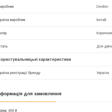
иробник
Devilon
раїна виробник
Китай
олір
Коричне
тать
Для дівч
Користувальницькі характеристики
раїна реєстрації бренду
Україна
нформація для замовлення
іна:
498 ₴