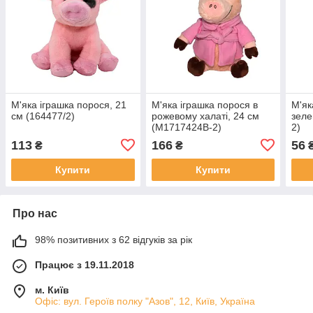
М'яка іграшка порося, 21
М'яка іграшка порося в
М'як
см (164477/2)
рожевому халаті, 24 см
зеле
(M1717424B-2)
2)
113
166
56
₴
₴
Купити
Купити
Про нас
98% позитивних з 62 відгуків за рік
Працює з 19.11.2018
м. Київ
Офіс: вул. Героїв полку "Азов", 12, Київ, Україна