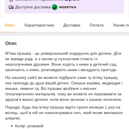
Доступна доставка
Опис
Характеристики
Доставка
Оплата
Умови п
Опис
М'яка іграшка - це універсальний подарунок для дитини. Діти
їм завжди раді, а з часом ці пухнастики стають їх
нерозлучними друзями. Вони ходять з ними в дитячий сад,
засипають з ними, розповідають казки і вигадують пригоди.
На нашому сайті ви можете підібрати саме ту м'яку іграшку,
яка припаде до душі вашій дитині. Смішна корівка, ведмедик і
мишка, левеня тд. Всі іграшки зроблені з якісних
гіпоалергенних матеріалів, тому ви можете не переживати за
здоров'я вашої дитини, коли вона засинає з нашою конячкою.
Порада: будь-яку м'яку іграшку варто прати мінімум 1 раз на
місяць, щоб в ній не накопичувався пил, який може викликати
алергію.
Колір: рожевий.