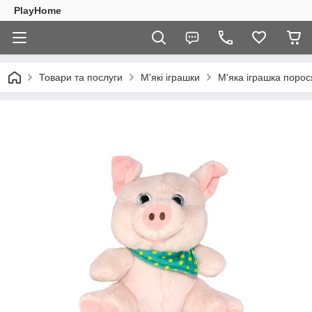
PlayHome
Товари та послуги
М'які іграшки
М'яка іграшка порос