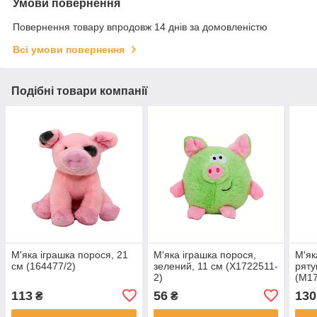
Умови повернення
Повернення товару впродовж 14 днів за домовленістю
Всі умови повернення
Подібні товари компанії
М'яка іграшка порося, 21
М'яка іграшка порося,
М'як
см (164477/2)
зелений, 11 см (X1722511-
ряту
2)
(M1
113
56
130
₴
₴