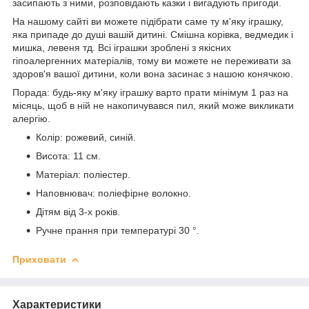
засипають з ними, розповідають казки і вигадують пригоди.
На нашому сайті ви можете підібрати саме ту м'яку іграшку,
яка припаде до душі вашій дитині. Смішна корівка, ведмедик і
мишка, левеня тд. Всі іграшки зроблені з якісних
гіпоалергенних матеріалів, тому ви можете не переживати за
здоров'я вашої дитини, коли вона засинає з нашою конячкою.
Порада: будь-яку м'яку іграшку варто прати мінімум 1 раз на
місяць, щоб в ній не накопичувався пил, який може викликати
алергію.
Колір: рожевий, синій.
Висота: 11 см.
Матеріал: поліестер.
Наповнювач: поліефірне волокно.
Дітям від 3-х років.
Ручне прання при температурі 30 °.
Приховати
Характеристики