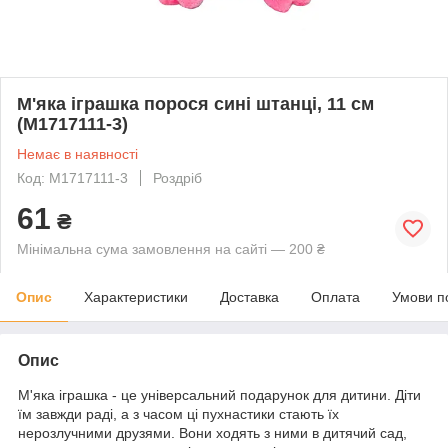
М'яка іграшка порося сині штанці, 11 см
(M1717111-3)
Немає в наявності
Код: M1717111-3
Роздріб
61
₴
Мінімальна сума замовлення на сайті — 200 ₴
Опис
Характеристики
Доставка
Оплата
Умови п
Опис
М'яка іграшка - це універсальний подарунок для дитини. Діти
їм завжди раді, а з часом ці пухнастики стають їх
нерозлучними друзями. Вони ходять з ними в дитячий сад,