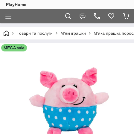
PlayHome
Товари та послуги
М'які іграшки
М'яка іграшка порос
MEGA sale