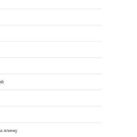
ий
на ялинку