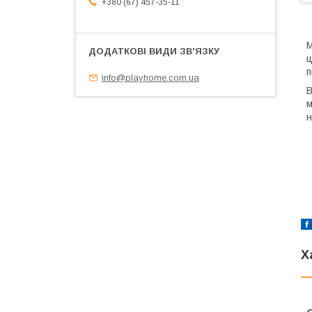
+380 (67) 457-35-11
М
ц
п
info@playhome.com.ua
В
м
н
Х