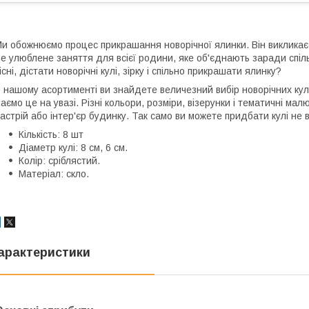
и обожнюємо процес прикрашання новорічної ялинки. Він викликає т
е улюблене заняття для всієї родини, яке об'єднають заради спіль
існі, дістати новорічні кулі, зірку і спільно прикрашати ялинку?
 нашому асортименті ви знайдете величезний вибір новорічних кул
аємо це на увазі. Різні кольори, розміри, візерунки і тематичні мал
астрій або інтер'єр будинку. Так само ви можете придбати кулі не в
Кількість: 8 шт
Діаметр кулі: 8 см, 6 см.
Колір: сріблястий.
Матеріал: скло.
арактеристики