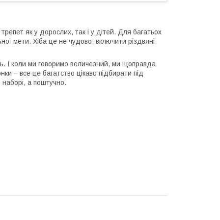
репет як у дорослих, так і у дітей. Для багатьох
ної мети. Хіба це не чудово, включити різдвяні
ь. І коли ми говоримо величезний, ми щоправда
юнки – все це багатство цікаво підбирати під
 наборі, а поштучно.