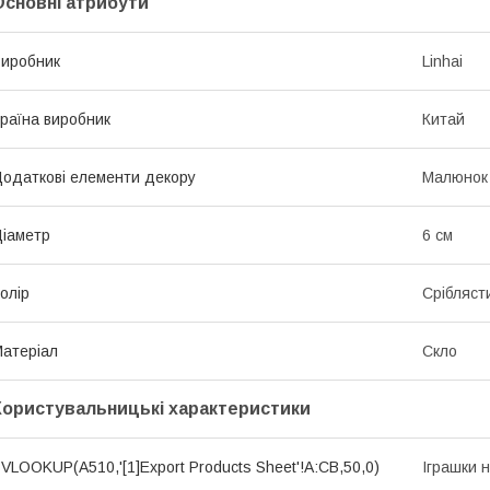
Основні атрибути
иробник
Linhai
раїна виробник
Китай
одаткові елементи декору
Малюнок
іаметр
6 см
олір
Срібляст
атеріал
Скло
Користувальницькі характеристики
VLOOKUP(A510,'[1]Export Products Sheet'!A:CB,50,0)
Іграшки 