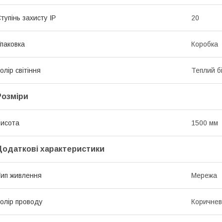
тупінь захисту IP
20
паковка
Коробка
олір світіння
Теплий б
Розміри
исота
1500 мм
Додаткові характеристики
ип живлення
Мережа
олір проводу
Коричне