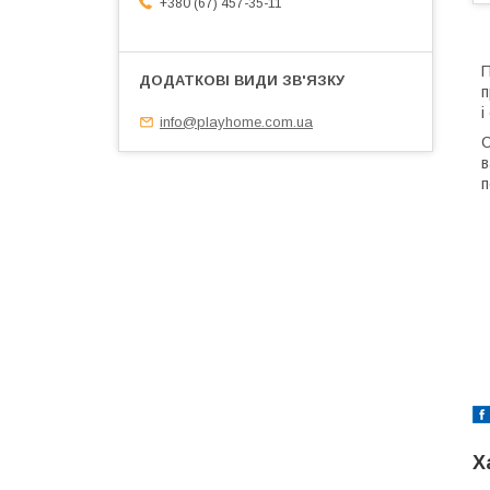
+380 (67) 457-35-11
П
п
і
info@playhome.com.ua
С
в
п
Х