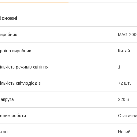
Основні
иробник
MAG-200
раїна виробник
Китай
ількість режимів світіння
1
ількість світлодіодів
72 шт.
апруга
220 В
ежим роботи
Статичн
Стан
Новий