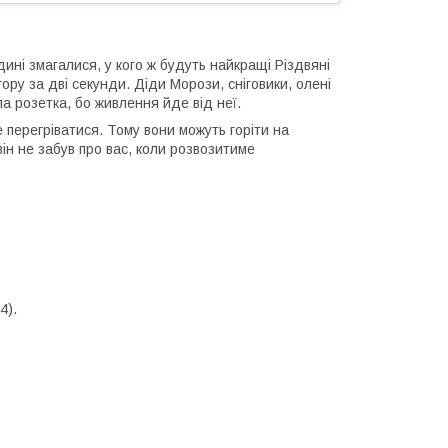
дині змагалися, у кого ж будуть найкращі Різдвяні
ру за дві секунди. Діди Морози, сніговики, олені
ла розетка, бо живлення йде від неї.
е перегріватися. Тому вони можуть горіти на
ін не забув про вас, коли розвозитиме
4).