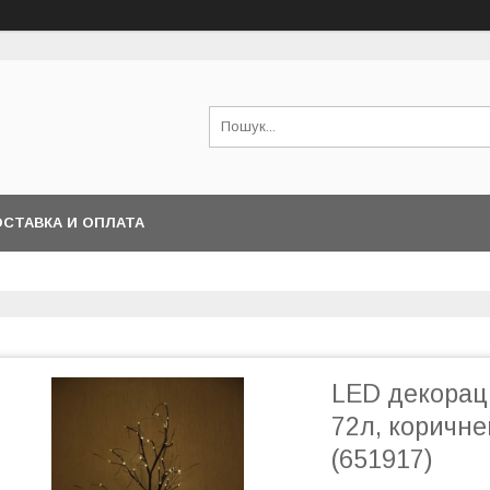
СТАВКА И ОПЛАТА
LED декораці
72л, коричне
(651917)