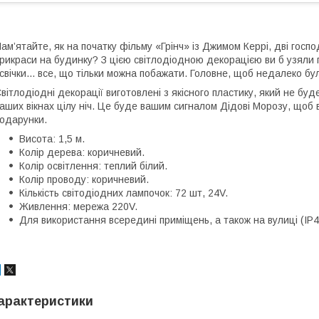
ам’ятайте, як на початку фільму «Грінч» із Джимом Керрі, дві госпо
рикраси на будинку? З цією світлодіодною декорацією ви б узяли го
 свічки... все, що тільки можна побажати. Головне, щоб недалеко бу
вітлодіодні декорації виготовлені з якісного пластику, який не буд
аших вікнах цілу ніч. Це буде вашим сигналом Дідові Морозу, щоб в
одарунки.
Висота: 1,5 м.
Колір дерева: коричневий.
Колір освітлення: теплий білий.
Колір проводу: коричневий.
Кількість світодіодних лампочок: 72 шт, 24V.
Живлення: мережа 220V.
Для використання всередині приміщень, а також на вулиці (IP4
арактеристики