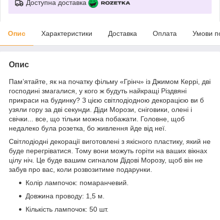
Доступна доставка
Опис
Характеристики
Доставка
Оплата
Умови п
Опис
Пам’ятайте, як на початку фільму «Грінч» із Джимом Керрі, дві
господині змагалися, у кого ж будуть найкращі Різдвяні
прикраси на будинку? З цією світлодіодною декорацією ви б
узяли гору за дві секунди. Діди Морози, сніговики, олені і
свічки... все, що тільки можна побажати. Головне, щоб
недалеко була розетка, бо живлення йде від неї.
Світлодіодні декорації виготовлені з якісного пластику, який не
буде перегріватися. Тому вони можуть горіти на ваших вікнах
цілу ніч. Це буде вашим сигналом Дідові Морозу, щоб він не
забув про вас, коли розвозитиме подарунки.
Колір лампочок: помаранчевий.
Довжина проводу: 1,5 м.
Кількість лампочок: 50 шт.