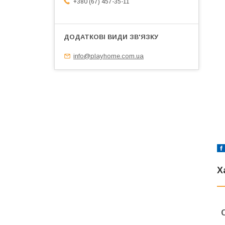
+380 (67) 457-35-11
info@playhome.com.ua
Х