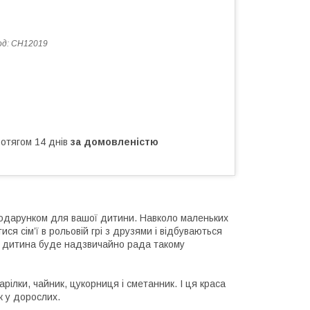
од:
CH12019
ротягом 14 днів
за домовленістю
дарунком для вашої дитини. Навколо маленьких
ися сім’ї в рольовій грі з друзями і відбуваються
му дитина буде надзвичайно рада такому
рілки, чайник, цукорниця і сметанник. І ця краса
як у дорослих.