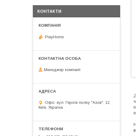
КОНТАКТИ
PlayHome
Менеджер компанії
Д
ч
Офіс: вул. Героїв полку "Азов", 12,
п
Київ, Україна
п
Н
в