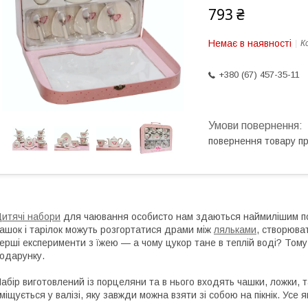
793 ₴
Немає в наявності
К
+380 (67) 457-35-11
повернення товару п
итячі набори
для чаювання особисто нам здаються наймилішим по
ашок і тарілок можуть розгортатися драми між
ляльками
, створюват
ерші експерименти з їжею — а чому цукор тане в теплій воді? То
одарунку.
абір виготовлений із порцеляни та в нього входять чашки, ложки, та
міщується у валізі, яку завжди можна взяти зі собою на пікнік. Усе 