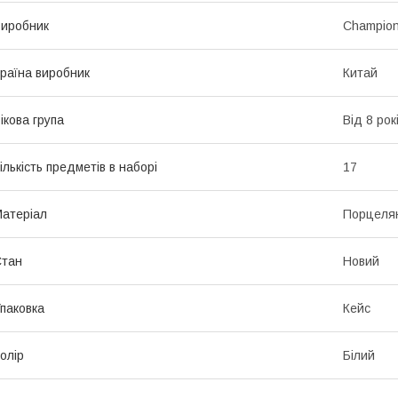
иробник
Champio
раїна виробник
Китай
ікова група
Від 8 рок
ількість предметів в наборі
17
атеріал
Порцеля
Стан
Новий
паковка
Кейс
олір
Білий