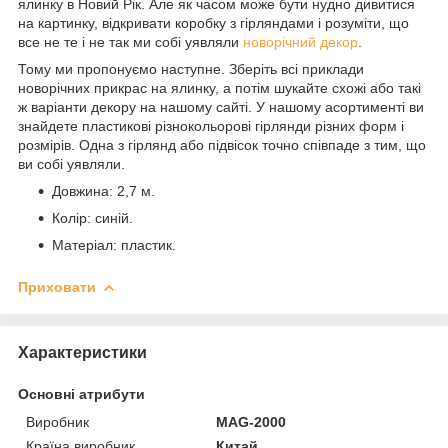
ялинку в Новий Рік. Але як часом може бути нудно дивитися
на картинку, відкривати коробку з гірляндами і розуміти, що
все не те і не так ми собі уявляли
новорічний декор
.
Тому ми пропонуємо наступне. Зберіть всі приклади
новорічних прикрас на ялинку, а потім шукайте схожі або такі
ж варіанти декору на нашому сайті. У нашому асортименті ви
знайдете пластикові різнокольорові гірлянди різних форм і
розмірів. Одна з гірлянд або підвісок точно співпаде з тим, що
ви собі уявляли.
Довжина: 2,7 м.
Колір: синій.
Матеріал: пластик.
Приховати
Характеристики
Основні атрибути
Виробник
MAG-2000
Країна виробник
Китай