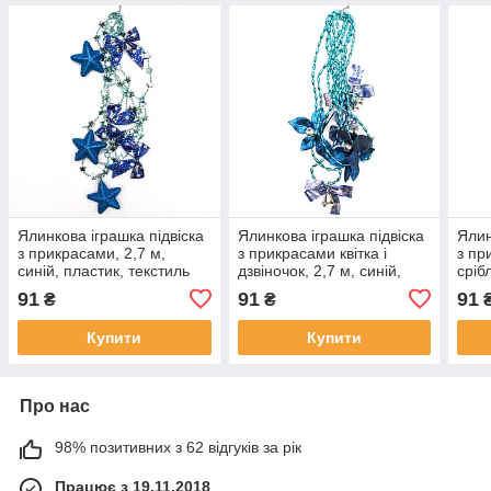
Ялинкова іграшка підвіска
Ялинкова іграшка підвіска
Ялин
з прикрасами, 2,7 м,
з прикрасами квітка і
з пр
синій, пластик, текстиль
дзвіночок, 2,7 м, синій,
сріб
(471140-2)
пластик (472123-4)
текс
91
91
91
₴
₴
Купити
Купити
Про нас
98% позитивних з 62 відгуків за рік
Працює з 19.11.2018