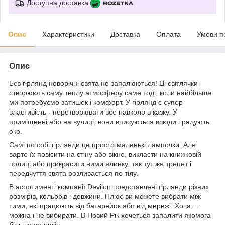
Доступна доставка
Опис
Характеристики
Доставка
Оплата
Умови п
Опис
Без гірлянд новорічні свята не запалюються! Ці світлячки
створюють саму теплу атмосферу саме тоді, коли найбільше
ми потребуємо затишок і комфорт. У гірлянд є супер
властивість - перетворювати все навколо в казку. У
приміщенні або на вулиці, вони вписуються всюди і радують
око.
Самі по собі гірлянди це просто маленькі лампочки. Але
варто їх повісити на стіну або вікно, викласти на книжковій
полиці або прикрасити ними ялинку, так тут же трепет і
передчуття свята розливається по тілу.
В асортименті компанії Devilon представлені гірлянди різних
розмірів, кольорів і довжини. Плюс ви можете вибрати між
тими, які працюють від батарейок або від мережі. Хоча ...
можна і не вибирати. В Новий Рік хочеться запалити якомога
більше вогників.