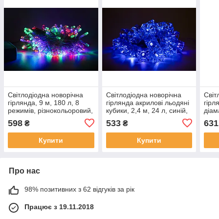
Світлодіодна новорічна
Світлодіодна новорічна
Світ
гірлянда, 9 м, 180 л, 8
гірлянда акрилові льодяні
гірл
режимів, різнокольоровий,
кубики, 2,4 м, 24 л, синій,
діам
IP20, LED (050536)
IP44, LED (040254)
різн
598
533
631
₴
₴
LED 
Купити
Купити
Про нас
98% позитивних з 62 відгуків за рік
Працює з 19.11.2018