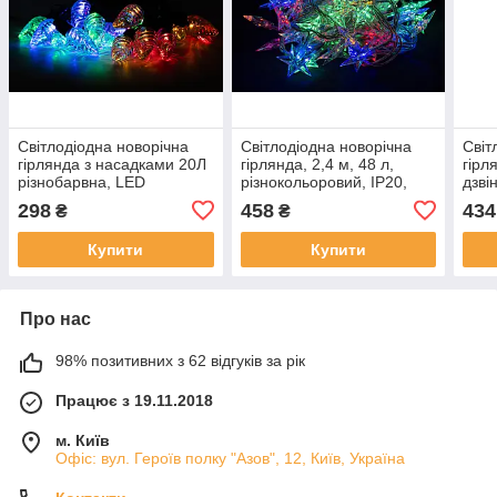
Світлодіодна новорічна
Світлодіодна новорічна
Світ
гірлянда з насадками 20Л
гірлянда, 2,4 м, 48 л,
гірл
різнобарвна, LED
різнокольоровий, IP20,
дзві
(650965)
LED (050550)
тепл
298
458
434
₴
₴
(040
Купити
Купити
Про нас
98% позитивних з 62 відгуків за рік
Працює з 19.11.2018
м. Київ
Офіс: вул. Героїв полку "Азов", 12, Київ, Україна