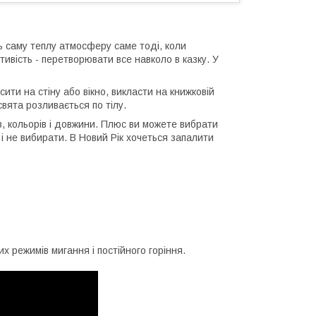
ь саму теплу атмосферу саме тоді, коли
ивість - перетворювати все навколо в казку. У
сити на стіну або вікно, викласти на книжковій
свята розливається по тілу.
ів, кольорів і довжини. Плюс ви можете вибрати
 і не вибирати. В Новий Рік хочеться запалити
 режимів мигання і постійного горіння.