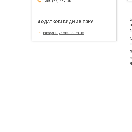
+380 (67) 457-35-11
Б
н
п
info@playhome.com.ua
С
п
В
м
я