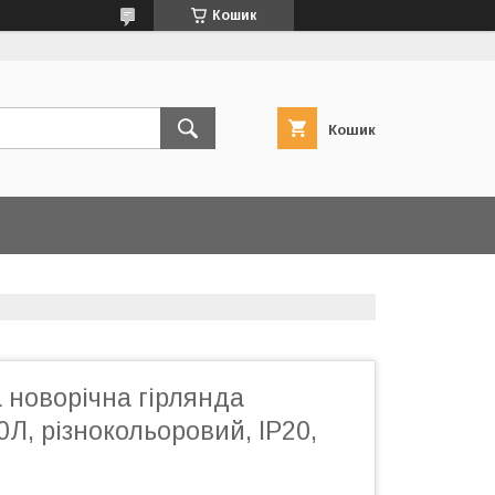
Кошик
Кошик
 новорічна гірлянда
0Л, різнокольоровий, IP20,