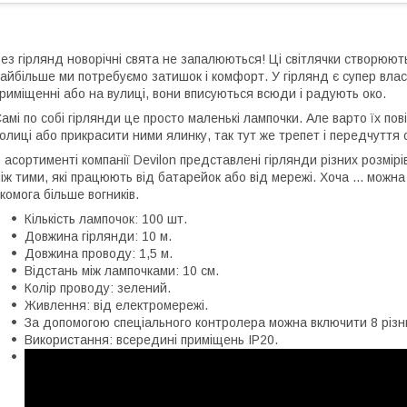
ез гірлянд новорічні свята не запалюються! Ці світлячки створюют
айбільше ми потребуємо затишок і комфорт. У гірлянд є супер власт
риміщенні або на вулиці, вони вписуються всюди і радують око.
амі по собі гірлянди це просто маленькі лампочки. Але варто їх пові
олиці або прикрасити ними ялинку, так тут же трепет і передчуття 
 асортименті компанії Devilon представлені гірлянди різних розмір
іж тими, які працюють від батарейок або від мережі. Хоча ... можна
комога більше вогників.
Кількість лампочок: 100 шт.
Довжина гірлянди: 10 м.
Довжина проводу: 1,5 м.
Відстань між лампочками: 10 см.
Колір проводу: зелений.
Живлення: від електромережі.
За допомогою спеціального контролера можна включити 8 різних
Використання: всередині приміщень IP20.