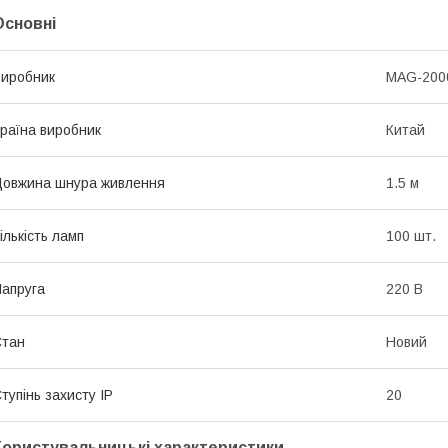
Основні
иробник
MAG-200
раїна виробник
Китай
овжина шнура живлення
1.5 м
ількість ламп
100 шт.
апруга
220 В
Стан
Новий
тупінь захисту IP
20
Користувальницькі характеристики