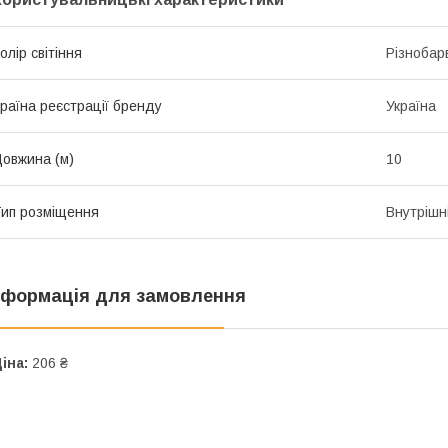
олір світіння
Різнобар
раїна реєстрації бренду
Україна
овжина (м)
10
ип розміщення
Внутрішн
нформація для замовлення
іна:
206 ₴