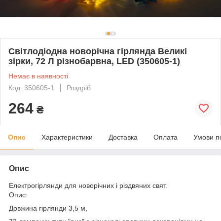
Світлодіодна новорічна гірлянда Великі
зірки, 72 Л різнобарвна, LED (350605-1)
Немає в наявності
Код: 350605-1
Роздріб
264
₴
Опис
Характеристики
Доставка
Оплата
Умови п
Опис
Електрогірлянди для новорічних і різдвяних свят.
Опис:
Довжина гірлянди 3,5 м,