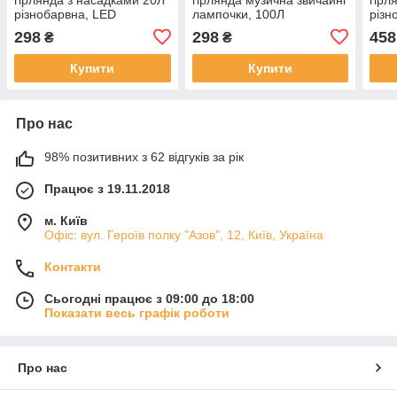
різнобарвна, LED
лампочки, 100Л
різн
(650965)
різнобарвна, LED
LED 
298
298
458
₴
₴
(350568)
Купити
Купити
Про нас
98% позитивних з 62 відгуків за рік
Працює з 19.11.2018
м. Київ
Офіс: вул. Героїв полку "Азов", 12, Київ, Україна
Контакти
Сьогодні працює з 09:00 до 18:00
Показати весь графік роботи
Про нас