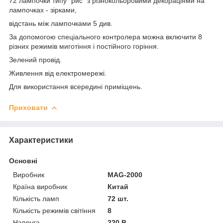
72 лампочки типу "рис" з різнокольоровими декораціями на
лампочках - зірками,
відстань між лампочками 5 див.
За допомогою спеціального контролера можна включити 8
різних режимів миготіння і постійного горіння.
Зелений провід.
Живлення від електромережі.
Для використання всередині приміщень.
Приховати
Характеристики
Основні
Виробник
MAG-2000
Країна виробник
Китай
Кількість ламп
72 шт.
Кількість режимів світіння
8
Напруга
220 В