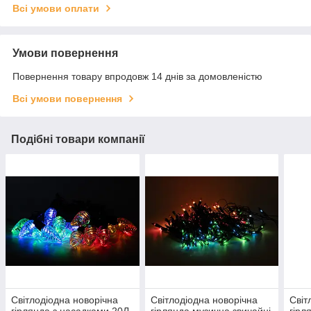
Всі умови оплати
Умови повернення
Повернення товару впродовж 14 днів за домовленістю
Всі умови повернення
Подібні товари компанії
Світлодіодна новорічна
Світлодіодна новорічна
Світ
гірлянда з насадками 20Л
гірлянда музична звичайні
гірл