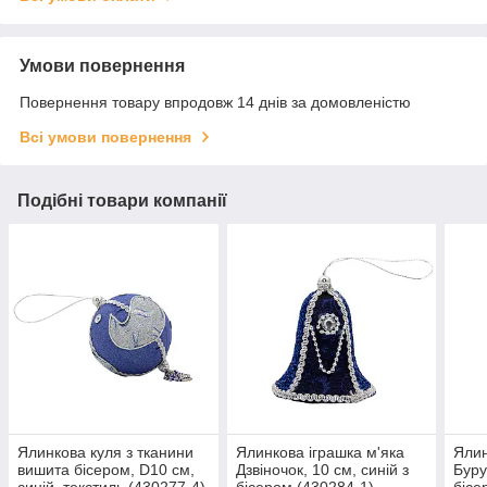
Умови повернення
Повернення товару впродовж 14 днів за домовленістю
Всі умови повернення
Подібні товари компанії
Ялинкова куля з тканини
Ялинкова іграшка м'яка
Ялин
вишита бісером, D10 см,
Дзвіночок, 10 см, синій з
Буру
синій, текстиль (430277-4)
бісером (430284-1)
бісе