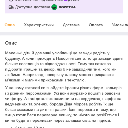
Доступна доставка
Опис
Характеристики
Доставка
Оплата
Умови п
Опис
Маленькі діти й домашні улюбленці це завжди радість у
будинку. А коли приходять Новорічні свята, то це завжди вдвічі
більше веселощів та відповідальності. Тому так важливо
підібрати іграшки та декор, які б не зашкодили тим, кого ми
любимо. Наприклад, новорічну ялинку можна прикрасити
м’якими й милими прикрасами з текстилю.
У нашому каталозі ви знайдете іграшки різних форм, кольорів
і з різними персонажами. Усі вони акуратно пошиті з бавовни
чи фетру. А такі деталі як намистини на сердечках, шарфи на
ведмедиках та оленях, борода Діда Мороза робліть їх ще
більш схожими на дитячі іграшки. Їхня перевага в тому, що
якщо котик Вася переверне ялинку, то нічого не розіб’ється і
ви не будете переживати через залишки скла на підлозі.
Довжина: 10 см.