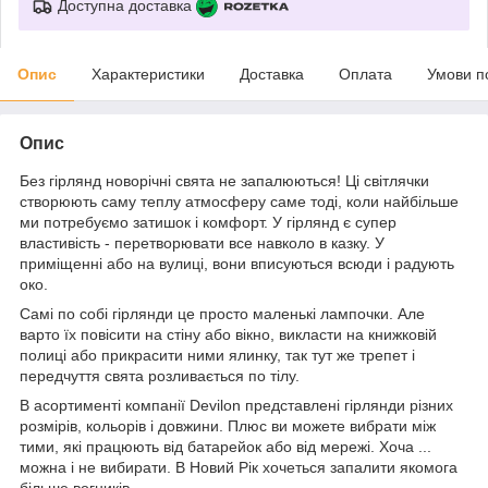
Доступна доставка
Опис
Характеристики
Доставка
Оплата
Умови п
Опис
Без гірлянд новорічні свята не запалюються! Ці світлячки
створюють саму теплу атмосферу саме тоді, коли найбільше
ми потребуємо затишок і комфорт. У гірлянд є супер
властивість - перетворювати все навколо в казку. У
приміщенні або на вулиці, вони вписуються всюди і радують
око.
Самі по собі гірлянди це просто маленькі лампочки. Але
варто їх повісити на стіну або вікно, викласти на книжковій
полиці або прикрасити ними ялинку, так тут же трепет і
передчуття свята розливається по тілу.
В асортименті компанії Devilon представлені гірлянди різних
розмірів, кольорів і довжини. Плюс ви можете вибрати між
тими, які працюють від батарейок або від мережі. Хоча ...
можна і не вибирати. В Новий Рік хочеться запалити якомога
більше вогників.