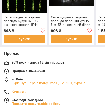
Світлодіодна новорічна
Світлодіодна новорічна
Світ
гірлянда бурульки, 20Л,
гірлянда перлинні кульки,
гірл
різнокольоровий, IP44,
5 м, 56 л, холодний білий,
м, 1
LED (650545)
IP44, LED (040360)
IP44
898
998
1 5
₴
₴
Купити
Купити
Про нас
98% позитивних з 62 відгуків за рік
Працює з 19.11.2018
м. Київ
Офіс: вул. Героїв полку "Азов", 12, Київ, Україна
Контакти
Сьогодні вихідний
Показати весь графік роботи