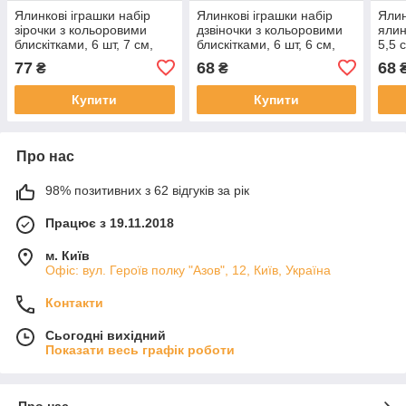
Ялинкові іграшки набір
Ялинкові іграшки набір
Ялин
зірочки з кольоровими
дзвіночки з кольоровими
ялин
блискітками, 6 шт, 7 см,
блискітками, 6 шт, 6 см,
5,5 
білий, пінопласт, Набір
білий, пінопласт, Набір
Набі
77
68
68
₴
₴
новорічних іграшок
новорічних іграшок
(200
(200220)
(200237)
Купити
Купити
Про нас
98% позитивних з 62 відгуків за рік
Працює з 19.11.2018
м. Київ
Офіс: вул. Героїв полку "Азов", 12, Київ, Україна
Контакти
Сьогодні вихідний
Показати весь графік роботи
Про нас