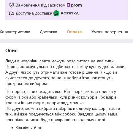
Замовлення під захистом
Доступна доставка
Характеристики
Доставка
Оплата
Умови повернення
Опис
Люди в новорічні свята можуть розділитися на два типи.
Перші, які скрупульозно підбирають кожну кульку для ялинки.
А другі, які хочуть отримати вже готове рішення. Якщо ви
схиляєтеся до другого, то наші набори іграшок стануть
прекрасним вибором.
По-перше, в них входить все. Різні верхівки для ялинки у
формі зірки або крапельки, кулі різних кольорів і розмірів,
іграшки інших форм, наприклад, ялинка.
По-друге, можна вибрати набір як в одному кольорі, так і в
тих, які вже поєднуються між собою. Завдяки цьому ваша
новорічна ялинка буде прикрашена в одному стилі.
Кількість: 6 шт.