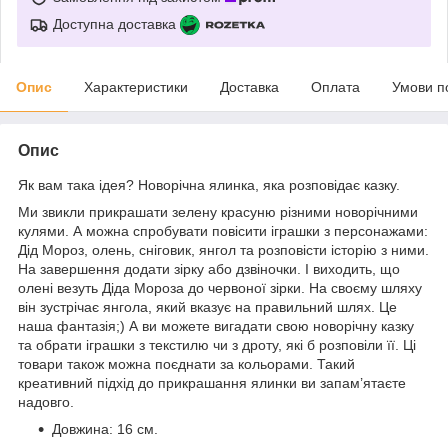
Доступна доставка
Опис
Характеристики
Доставка
Оплата
Умови п
Опис
Як вам така ідея? Новорічна ялинка, яка розповідає казку.
Ми звикли прикрашати зелену красуню різними новорічними
кулями. А можна спробувати повісити іграшки з персонажами:
Дід Мороз, олень, сніговик, янгол та розповісти історію з ними.
На завершення додати зірку або дзвіночки. І виходить, що
олені везуть Діда Мороза до червоної зірки. На своєму шляху
він зустрічає янгола, який вказує на правильний шлях. Це
наша фантазія;) А ви можете вигадати свою новорічну казку
та обрати іграшки з текстилю чи з дроту, які б розповіли її. Ці
товари також можна поєднати за кольорами. Такий
креативний підхід до прикрашання ялинки ви запам’ятаєте
надовго.
Довжина: 16 см.