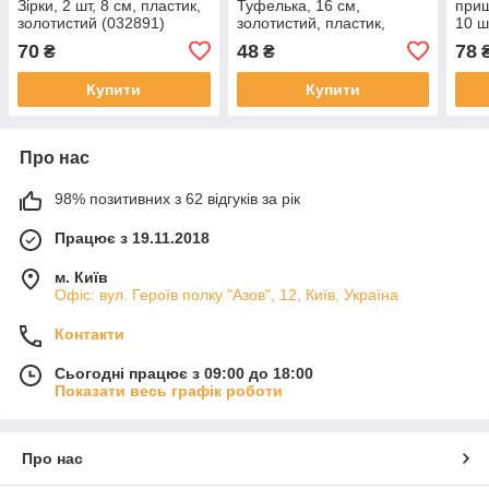
Зірки, 2 шт, 8 см, пластик,
Туфелька, 16 см,
прищ
золотистий (032891)
золотистий, пластик,
10 ш
декоративна новорічна
золо
70
48
78
₴
₴
фігурка (000777-2)
ново
(060
Купити
Купити
Про нас
98% позитивних з 62 відгуків за рік
Працює з 19.11.2018
м. Київ
Офіс: вул. Героїв полку "Азов", 12, Київ, Україна
Контакти
Сьогодні працює з 09:00 до 18:00
Показати весь графік роботи
Про нас