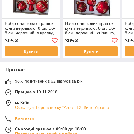
Набір ялинкових іграшок
Набір ялинкових іграшок
Набі
кулі з верхівкою, 8 шт, D6-
кулі з верхівкою, 8 шт, D6-
кулі
8 см, червоний, в крапку,
8 см, червоний, сніжинка,
8 см,
скло (390281-10)
скло (390281-11)
скло
305
305
305
₴
₴
Купити
Купити
Про нас
98% позитивних з 62 відгуків за рік
Працює з 19.11.2018
м. Київ
Офіс: вул. Героїв полку "Азов", 12, Київ, Україна
Контакти
Сьогодні працює з 09:00 до 18:00
Показати весь графік роботи