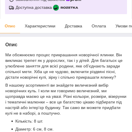
Доступна доставка
Опис
Характеристики
Доставка
Оплата
Умови п
Опис
Ми обожнюємо процес прикрашання новорічної ялинки. Він
викликає трепет як у дорослих, так і у дітей. Для багатьох це
улюблене заняття для всієї родини, яке об'єднають заради
спільної мети. Хіба це не чудово, включити різдвяні пісні,
дістати новорічні кулі, зірку і спільно прикрашати ялинку?
В нашому асортименті ви знайдете величезний вибір
новорічних куль. І коли ми говоримо величезний, ми
щоправда маємо це на увазі. Різні кольори, розміри, візерунки
і тематичні малюнки – все це багатство цікаво підбирати під
настрій або інтер'єр будинку. Так само ви можете придбати
кулі не в наборі, а поштучно.
Кількість: 8 шт.
Діаметр: 6 см, 8 см.