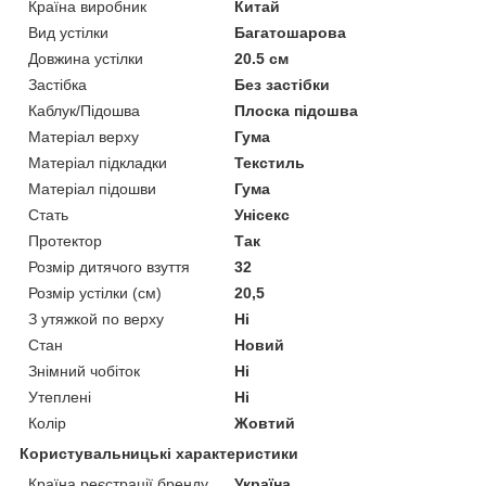
Країна виробник
Китай
Вид устілки
Багатошарова
Довжина устілки
20.5 см
Застібка
Без застібки
Каблук/Підошва
Плоска підошва
Матеріал верху
Гума
Матеріал підкладки
Текстиль
Матеріал підошви
Гума
Стать
Унісекс
Протектор
Так
Розмір дитячого взуття
32
Розмір устілки (см)
20,5
З утяжкой по верху
Ні
Стан
Новий
Знімний чобіток
Ні
Утеплені
Ні
Колір
Жовтий
Користувальницькі характеристики
Країна реєстрації бренду
Україна