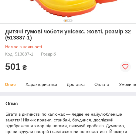
Дитячі гумові чоботи унісекс, жовті, розмір 32
(513887-1)
Немає в наявності
Код: 513887-1
Роздріб
501
₴
Опис
Характеристики
Доставка
Оплата
Умови п
Опис
Бігати в дитинстві по калюжах — ледве не найулюбленіше
заняття! Ніяких правил, стрибай, бруднися, досліджуй
відображення хмар під ногами, вишукуй хробаків. Думаємо,
що ви відчули настрій і самі захотіли поплескатися. Й якщо з