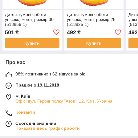
Дитячі гумові чоботи
Дитячі гумові чоботи
Дитя
унісекс, жовті, розмір 30
унісекс, жовті, розмір 28
уніс
(513856-1)
(513825-1)
(513
501
492
492
₴
₴
Купити
Купити
Про нас
98% позитивних з 62 відгуків за рік
Працює з 19.11.2018
м. Київ
Офіс: вул. Героїв полку "Азов", 12, Київ, Україна
Контакти
Сьогодні вихідний
Показати весь графік роботи