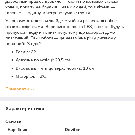
дорослими працює правило — скачи по калюжах скільки
хочеш, поки ти не брудниш інших людей, то з дітьми —
головне — одягнути яскраве гумове взуття.
У нашому каталозі ви знайдете чоботи різних кольорів і з
різними звірятками. Вони виготовлені з ПВХ, вони не будуть
пропускати воду й тіснити ногу, тому що матеріал дуже
пластичний. Такі чоботи — це незамінна річ у дитячому
гардеробі. Згодні?
Розмір: 32.
Довжина по устілці: 20,5 см.
Висота від п'яти до верху чобітка: 18 см.
Матеріал: ПВХ.
Приховати
Характеристики
Основні
Виробник
Devilon