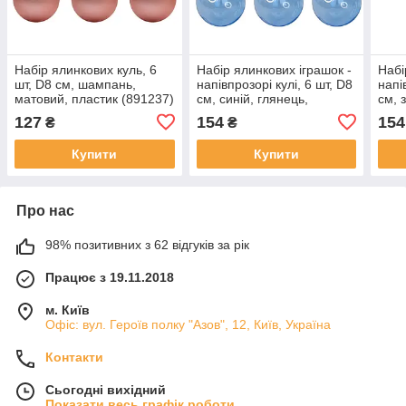
Набір ялинкових куль, 6
Набір ялинкових іграшок -
Набі
шт, D8 см, шампань,
напівпрозорі кулі, 6 шт, D8
напі
матовий, пластик (891237)
см, синій, глянець,
см, 
пластик (892296)
плас
127
154
154
₴
₴
Купити
Купити
Про нас
98% позитивних з 62 відгуків за рік
Працює з 19.11.2018
м. Київ
Офіс: вул. Героїв полку "Азов", 12, Київ, Україна
Контакти
Сьогодні вихідний
Показати весь графік роботи