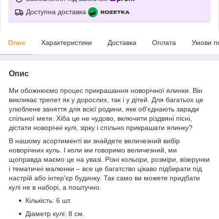
Доступна доставка
Опис
Характеристики
Доставка
Оплата
Умови п
Опис
Ми обожнюємо процес прикрашання новорічної ялинки. Він
викликає трепет як у дорослих, так і у дітей. Для багатьох це
улюблене заняття для всієї родини, яке об'єднають заради
спільної мети. Хіба це не чудово, включити різдвяні пісні,
дістати новорічні кулі, зірку і спільно прикрашати ялинку?
В нашому асортименті ви знайдете величезний вибір
новорічних куль. І коли ми говоримо величезний, ми
щоправда маємо це на увазі. Різні кольори, розміри, візерунки
і тематичні малюнки – все це багатство цікаво підбирати під
настрій або інтер'єр будинку. Так само ви можете придбати
кулі не в наборі, а поштучно.
Кількість: 6 шт.
Діаметр кулі: 8 см.