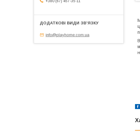
+380 (67) 457-35-11
М
ц
п
info@playhome.com.ua
В
м
н
Х