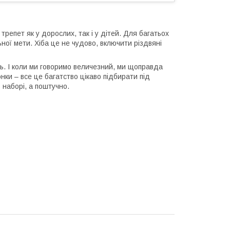
репет як у дорослих, так і у дітей. Для багатьох
ної мети. Хіба це не чудово, включити різдвяні
ь. І коли ми говоримо величезний, ми щоправда
юнки – все це багатство цікаво підбирати під
 наборі, а поштучно.