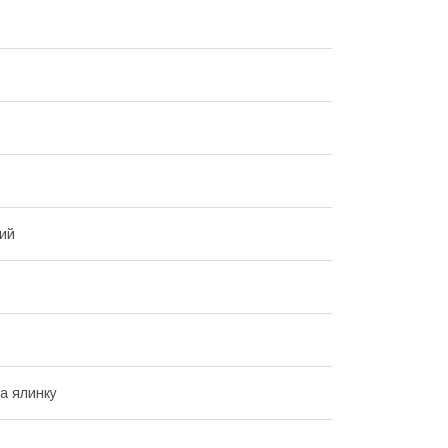
ий
на ялинку