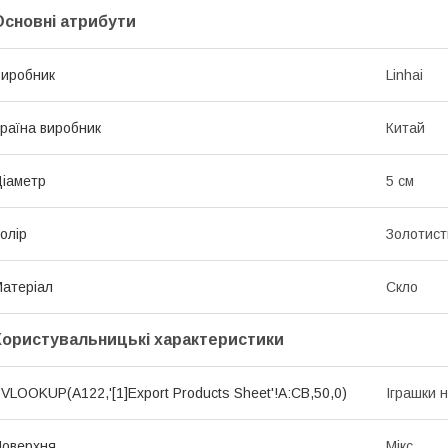
Основні атрибути
иробник
Linhai
раїна виробник
Китай
іаметр
5 см
олір
Золотист
атеріал
Скло
Користувальницькі характеристики
VLOOKUP(A122,'[1]Export Products Sheet'!A:CB,50,0)
Іграшки 
оверхня
Мікс