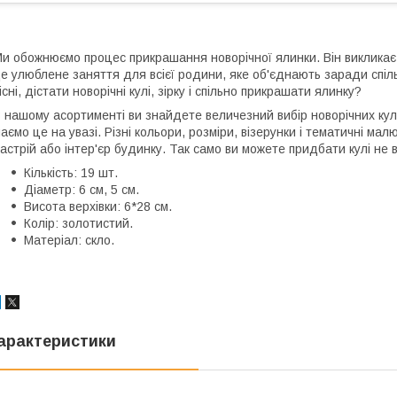
и обожнюємо процес прикрашання новорічної ялинки. Він викликає т
е улюблене заняття для всієї родини, яке об'єднають заради спіль
існі, дістати новорічні кулі, зірку і спільно прикрашати ялинку?
 нашому асортименті ви знайдете величезний вибір новорічних кул
аємо це на увазі. Різні кольори, розміри, візерунки і тематичні мал
астрій або інтер'єр будинку. Так само ви можете придбати кулі не в
Кількість: 19 шт.
Діаметр: 6 см, 5 см.
Висота верхівки: 6*28 см.
Колір: золотистий.
Матеріал: скло.
арактеристики