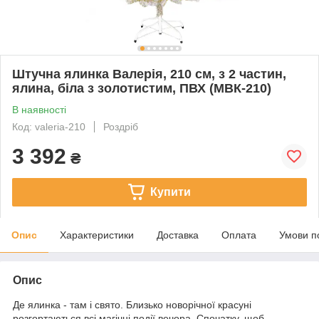
Штучна ялинка Валерія, 210 см, з 2 частин,
ялина, біла з золотистим, ПВХ (МВК-210)
В наявності
Код: valeria-210
Роздріб
3 392
₴
Купити
Опис
Характеристики
Доставка
Оплата
Умови п
Опис
Де ялинка - там і свято. Близько новорічної красуні
розгортаються всі магічні події вечора. Спочатку, щоб