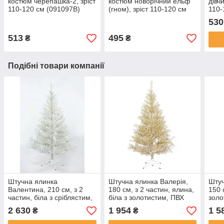
костюм черепашка-2, зріст
костюм новорічний ельф
дівч
110-120 см (091097B)
(гном), зріст 110-120 см
110-
(EE013B)
530
513
495
₴
₴
Подібні товари компанії
Штучна ялинка
Штучна ялинка Валерія,
Штуч
Валентина, 210 см, з 2
180 см, з 2 частин, ялина,
150 
частин, біла з сріблястим,
біла з золотистим, ПВХ
золо
ПВХ (МКВ-210)
(МВК-180)
(МВК
2 630
1 954
1 5
₴
₴