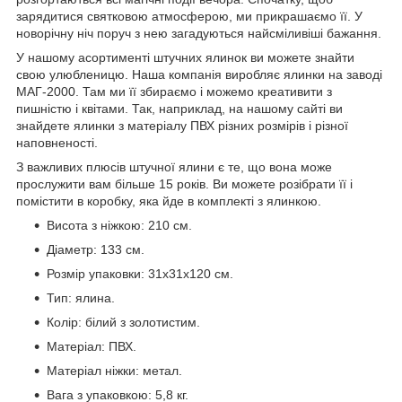
зарядитися святковою атмосферою, ми прикрашаємо її. У
новорічну ніч поруч з нею загадуються найсміливіші бажання.
У нашому асортименті штучних ялинок ви можете знайти
свою улюбленицю. Наша компанія виробляє ялинки на заводі
МАГ-2000. Там ми її збираємо і можемо креативити з
пишністю і квітами. Так, наприклад, на нашому сайті ви
знайдете ялинки з матеріалу ПВХ різних розмірів і різної
наповненості.
З важливих плюсів штучної ялини є те, що вона може
прослужити вам більше 15 років. Ви можете розібрати її і
помістити в коробку, яка йде в комплекті з ялинкою.
Висота з ніжкою: 210 см.
Діаметр: 133 см.
Розмір упаковки: 31х31х120 см.
Тип: ялина.
Колір: білий з золотистим.
Матеріал: ПВХ.
Матеріал ніжки: метал.
Вага з упаковкою: 5,8 кг.