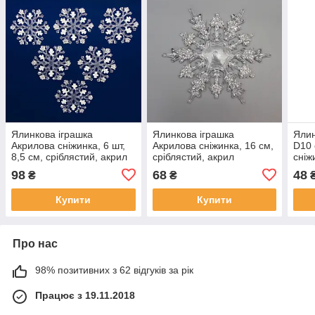
Ялинкова іграшка
Ялинкова іграшка
Ялин
Акрилова сніжинка, 6 шт,
Акрилова сніжинка, 16 см,
D10 
8,5 см, сріблястий, акрил
сріблястий, акрил
сніж
(200596)
(200626)
плас
98
68
48
₴
₴
Купити
Купити
Про нас
98% позитивних з 62 відгуків за рік
Працює з 19.11.2018