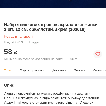
Набір ялинкових іграшок акрилові сніжинки,
2 шт, 12 см, сріблястий, акрил (200619)
Немає в наявності
Код: 200619
Роздріб
58
₴
Мінімальна сума замовлення на сайті — 200 ₴
Опис
Характеристики
Доставка
Оплата
Умови п
Опис
Люди в новорічні свята можуть розділитися на два типи.
Перші, які скрупульозно підбирають кожну кульку для ялинки.
А другі, які хочуть отримати вже готове рішення. Якщо ви