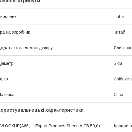
Основні атрибути
иробник
Linhai
раїна виробник
Китай
одаткові елементи декору
Ялинкові
іаметр
5 см
олір
Срібляст
атеріал
Скло
Користувальницькі характеристики
VLOOKUP(A66,'[1]Export Products Sheet'!A:CB,50,0)
Іграшки 