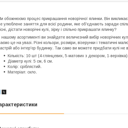
и обожнюємо процес прикрашання новорічної ялинки. Він викликає т
е улюблене заняття для всієї родини, яке об'єднають заради спіль
існі, дістати новорічні кулі, зірку і спільно прикрашати ялинку?
 нашому асортименті ви знайдете величезний вибір новорічних кул
аємо це на увазі. Різні кольори, розміри, візерунки і тематичні мал
астрій або інтер'єр будинку. Так само ви можете придбати кулі не в
Кількість: 10 шт (4-глянцевих, 5-матових з декором, 1-верхівка),
Діаметр кулі: 5 см, 6 см.
Колір: сріблястий.
Матеріал: скло.
арактеристики