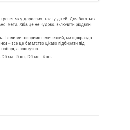
репет як у дорослих, так і у дітей. Для багатьох
ної мети. Хіба це не чудово, включити різдвяні
ь. І коли ми говоримо величезний, ми щоправда
юнки – все це багатство цікаво підбирати під
 наборі, а поштучно.
 D5 см - 5 шт, D6 см - 4 шт.