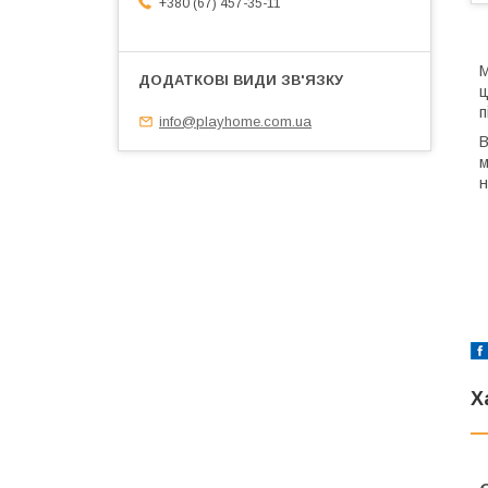
+380 (67) 457-35-11
М
ц
п
info@playhome.com.ua
В
м
н
Х