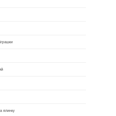
 іграшки
ий
на ялинку