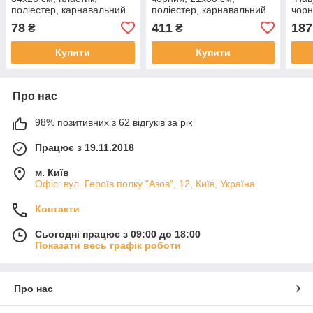
поліестер, карнавальний
поліестер, карнавальний
чорн
головний убір для вечірок
головний убір для вечірок
карн
78
411
187
₴
₴
(461080)
(461387)
убір
Купити
Купити
Про нас
98% позитивних з 62 відгуків за рік
Працює з 19.11.2018
м. Київ
Офіс: вул. Героїв полку "Азов", 12, Київ, Україна
Контакти
Сьогодні працює з 09:00 до 18:00
Показати весь графік роботи
Про нас