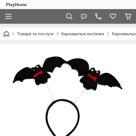
PlayHome
Товари та послуги
Карнавальні костюми
Карнавальні