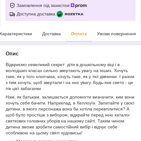
Замовлення під захистом
Доступна доставка
Характеристики
Доставка
Оплата
Умови повернення
Опис
Відкриємо невеликий секрет: діти в дошкільному віці і в
молодших класах сильно звертають увагу на інших. Хочуть
таке, як у того хлопчика, хочуть таке, як у тієї дівчинки. І разом
з тим хочуть, щоб звертали і на них увагу. Будь-яке свято - це
пік цієї забаганки.
Нам, як батькам, залишається допомогти визначити, ким вони
хочуть себе бачити. Наприклад, в Хеллоуїн. Запитайте у своєї
дитини, в якого персонажа вона би хотіла перевтілитися? А
щоб було простіше з вибором, відкрийте перед нею каталог
святкових головних уборів на нашому сайті. Таким чином
дитина зможе зробити самостійний вибір і відчує себе
особливою на цьому святі чудовиськ!