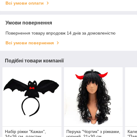
Всі умови оплати
Умови повернення
Повернення товару впродовж 14 днів за домовленістю
Всі умови повернення
Подібні товари компанії
Набір ріжки "Кажан",
Перука "Чортик" з ріжками,
Капе
34х26 см, пластик,
чорний, 21х30 см,
"Пав