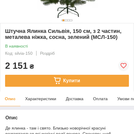
Штучна Ялинка Сильвія, 150 см, з 2 частин,
металева ніжка, сосна, зелений (МСЛ-150)
В наявності
Код: silvia-150
Роздріб
2 151
₴
Купити
Опис
Характеристики
Доставка
Оплата
Умови п
Опис
Де ялинка - там і свято. Близько новорічної красуні
розгортаються всі магічні події вечора. Спочатку, щоб