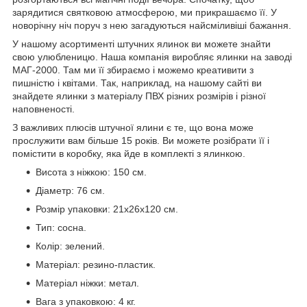
зарядитися святковою атмосферою, ми прикрашаємо її. У
новорічну ніч поруч з нею загадуються найсміливіші бажання.
У нашому асортименті штучних ялинок ви можете знайти
свою улюбленицю. Наша компанія виробляє ялинки на заводі
МАГ-2000. Там ми її збираємо і можемо креативити з
пишністю і квітами. Так, наприклад, на нашому сайті ви
знайдете ялинки з матеріалу ПВХ різних розмірів і різної
наповненості.
З важливих плюсів штучної ялини є те, що вона може
прослужити вам більше 15 років. Ви можете розібрати її і
помістити в коробку, яка йде в комплекті з ялинкою.
Висота з ніжкою: 150 см.
Діаметр: 76 см.
Розмір упаковки: 21x26x120 см.
Тип: сосна.
Колір: зелений.
Матеріал: резино-пластик.
Матеріал ніжки: метал.
Вага з упаковкою: 4 кг.