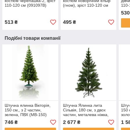
костюм черепашка-2, зріст
костюм новорічний ельф
дівч
110-120 см (091097B)
(гном), зріст 110-120 см
110-
(EE013B)
530
513
495
₴
₴
Подібні товари компанії
Штучна ялинка Вікторія,
Штучна Ялинка лита
Штуч
150 см,, з 2 частин,
Сільвія, 180 см, з двох
150 
зелена, ПВХ (МВ-150)
частин, металева ніжка,
золо
сосна, зелений (МСЛ-180)
(МВК
746
2 677
1 5
₴
₴