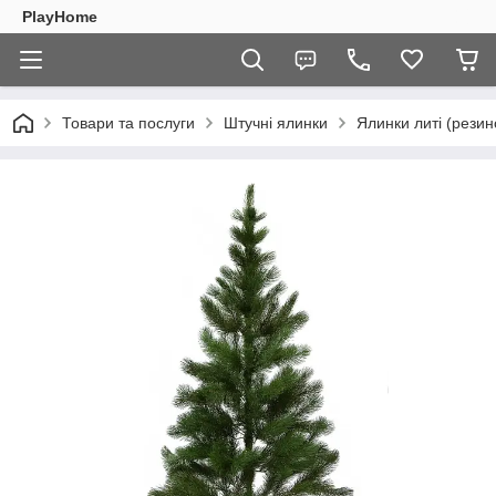
PlayHome
Товари та послуги
Штучні ялинки
Ялинки литі (резин