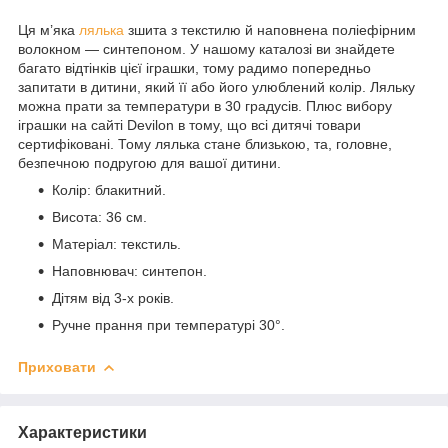
Ця м’яка
лялька
зшита з текстилю й наповнена поліефірним
волокном — синтепоном. У нашому каталозі ви знайдете
багато відтінків цієї іграшки, тому радимо попередньо
запитати в дитини, який її або його улюблений колір. Ляльку
можна прати за температури в 30 градусів. Плюс вибору
іграшки на сайті Devilon в тому, що всі дитячі товари
сертифіковані. Тому лялька стане близькою, та, головне,
безпечною подругою для вашої дитини.
Колір: блакитний.
Висота: 36 см.
Матеріал: текстиль.
Наповнювач: синтепон.
Дітям від 3-х років.
Ручне прання при температурі 30°.
Приховати
Характеристики