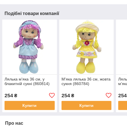
Подібні товари компанії
Лялька м'яка 36 см, у
М'яка лялька 36 см, жовта
Ляль
блакитній сукні (860814)
сукня (860784)
м'як
254
254
254
₴
₴
Купити
Купити
Про нас