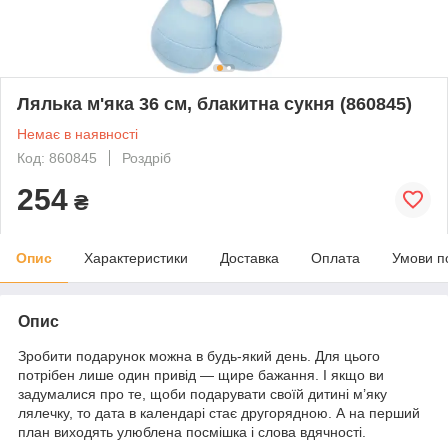
Лялька м'яка 36 см, блакитна сукня (860845)
Немає в наявності
Код: 860845
Роздріб
254
₴
Опис
Характеристики
Доставка
Оплата
Умови п
Опис
Зробити подарунок можна в будь-який день. Для цього
потрібен лише один привід — щире бажання. І якщо ви
задумалися про те, щоби подарувати своїй дитині м’яку
лялечку, то дата в календарі стає другорядною. А на перший
план виходять улюблена посмішка і слова вдячності.