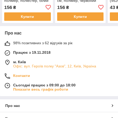
полімер, поліестер, білий
см, полімер, червоний
(462
маска на Хелловін
маска на Хелловін
156
156
43
₴
₴
(462568)
(462551)
Купити
Купити
Про нас
98% позитивних з 62 відгуків за рік
Працює з 19.11.2018
м. Київ
Офіс: вул. Героїв полку "Азов", 12, Київ, Україна
Контакти
Сьогодні працює з 09:00 до 18:00
Показати весь графік роботи
Про нас