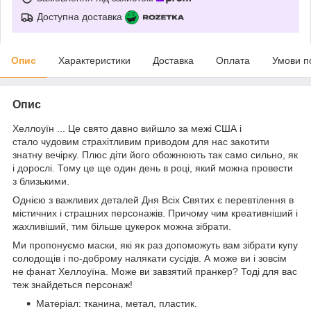
Доступна доставка
Опис
Характеристики
Доставка
Оплата
Умови п
Опис
Хеллоуїн ... Це свято давно вийшло за межі США і
стало чудовим страхітливим приводом для нас закотити
знатну вечірку. Плюс діти його обожнюють так само сильно, як
і дорослі. Тому це ще один день в році, який можна провести
з близькими.
Однією з важливих деталей Дня Всіх Святих є перевтілення в
містичних і страшних персонажів. Причому чим креативніший і
жахливіший, тим більше цукерок можна зібрати.
Ми пропонуємо маски, які як раз допоможуть вам зібрати купу
солодощів і по-доброму налякати сусідів. А може ви і зовсім
не фанат Хеллоуїна. Може ви завзятий пранкер? Тоді для вас
теж знайдеться персонаж!
Матеріал: тканина, метал, пластик.