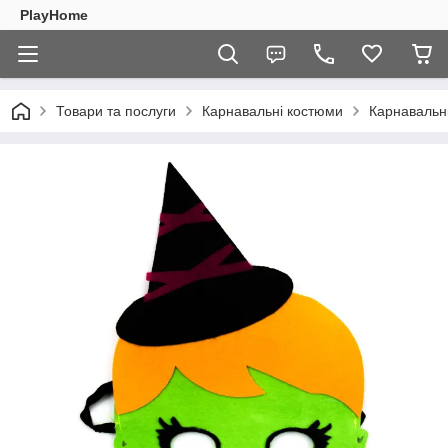
PlayHome
Товари та послуги
Карнавальні костюми
Карнавальн