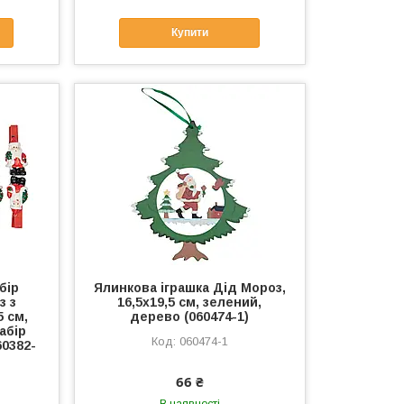
Купити
бір
Ялинкова іграшка Дід Мороз,
з з
16,5х19,5 см, зелений,
5 см,
дерево (060474-1)
абір
060474-1
60382-
66 ₴
В наявності