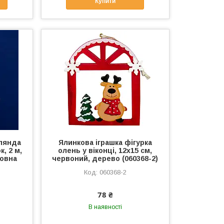
Купити
рлянда
Ялинкова іграшка фігурка
к, 2 м,
олень у віконці, 12х15 см,
вовна
червоний, дерево (060368-2)
060368-2
78 ₴
В наявності