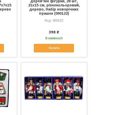
а
дерев'яні фігурки, 28 шт,
7х7х15
21х15 см, різнокольоровий,
дерево
дерево, Набір новорічних
іграшок (060122)
060122
398 ₴
В наявності
Купити