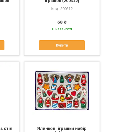
ашок
іграшок (200312)
200312
68 ₴
В наявності
Купити
а стіл
Ялинкові іграшки набір