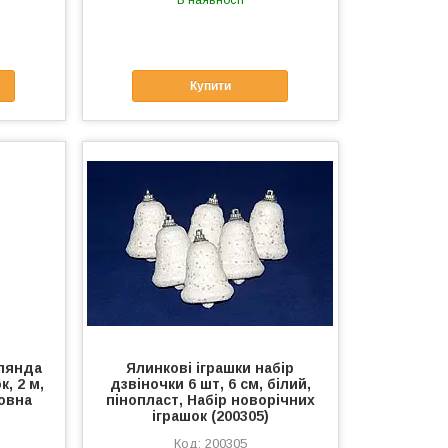
Купити
рлянда
Ялинкові іграшки набір
к, 2 м,
дзвіночки 6 шт, 6 см, білий,
вовна
пінопласт, Набір новорічних
іграшок (200305)
200305