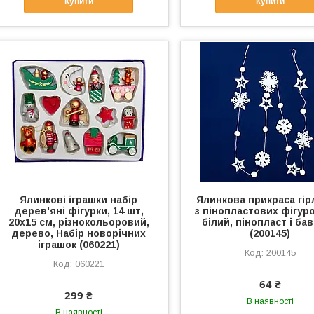
Купити
Купити
Ялинкові іграшки набір
Ялинкова прикраса гі
дерев'яні фігурки, 14 шт,
з пінопластових фігуро
20х15 см, різнокольоровий,
білий, пінопласт і ба
дерево, Набір новорічних
(200145)
іграшок (060221)
200145
060221
64 ₴
299 ₴
В наявності
В наявності