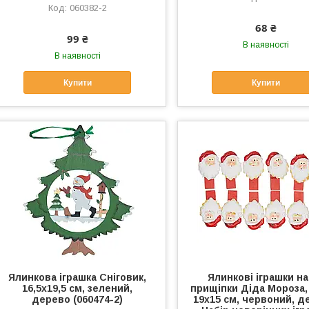
060382-2
68 ₴
99 ₴
В наявності
В наявності
Купити
Купити
Ялинкова іграшка Сніговик,
Ялинкові іграшки на
16,5х19,5 см, зелений,
прищіпки Діда Мороза, 
дерево (060474-2)
19х15 см, червоний, д