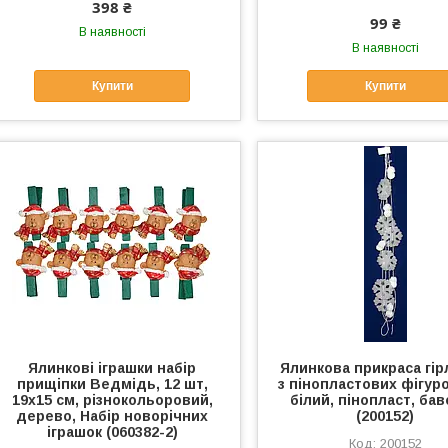
398 ₴
99 ₴
В наявності
В наявності
Купити
Купити
Ялинкові іграшки набір
Ялинкова прикраса гі
прищіпки Ведмідь, 12 шт,
з пінопластових фігуро
19х15 см, різнокольоровий,
білий, пінопласт, ба
дерево, Набір новорічних
(200152)
іграшок (060382-2)
200152