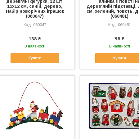
дерев'яні фігурки, 12 шт,
ялинка з повсті н
15х12 см, синій, дерево,
дерев'яній підставці, 
Набір новорічних іграшок
см, зелений, повсть, 
(060047)
(060481)
060047
060481
138 ₴
98 ₴
В наявності
В наявності
Купити
Купити