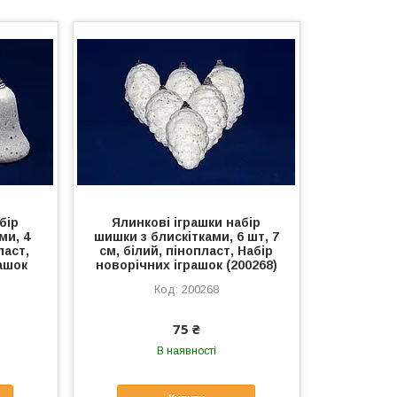
бір
Ялинкові іграшки набір
ми, 4
шишки з блискітками, 6 шт, 7
ласт,
см, білий, пінопласт, Набір
ашок
новорічних іграшок (200268)
200268
75 ₴
В наявності