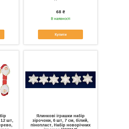
68 ₴
В наявності
Купити
бір
Ялинкові іграшки набір
12 шт,
зірочоки, 6 шт, 7 см, білий,
ерево,
пінопласт, Набір новорічних