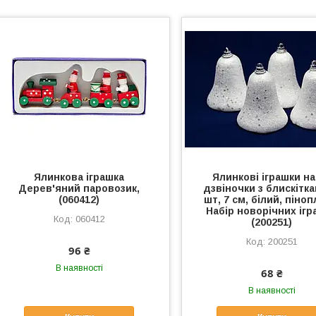
Ялинкова іграшка
Ялинкові іграшки на
Дерев'яний паровозик,
дзвіночки з блискітка
(060412)
шт, 7 см, білий, піноп
Набір новорічних ігр
060412
(200251)
200251
96 ₴
В наявності
68 ₴
В наявності