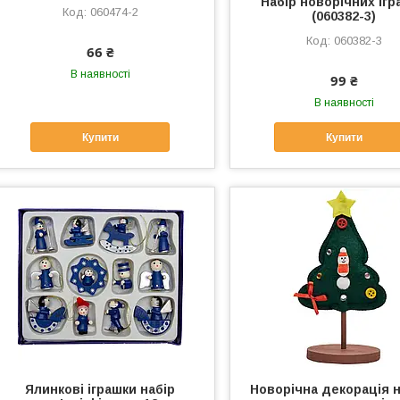
Набір новорічних ігр
060474-2
(060382-3)
060382-3
66 ₴
В наявності
99 ₴
В наявності
Купити
Купити
Ялинкові іграшки набір
Новорічна декорація н